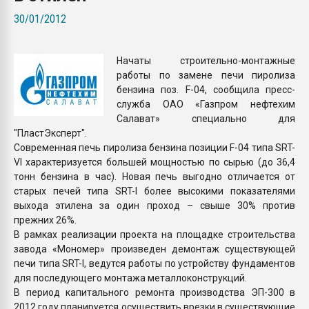
Armaloy PC/ABS-1IM че
30/01/2012
ПЕРЕЙТИ НА 
Начаты строительно-монтажные
работы по замене печи пиролиза
бензина поз. F-04, сообщила пресс-
служба ОАО «Газпром нефтехим
Салават» специально для
"ПластЭксперт".
Современная печь пиролиза бензина позиции F-04 типа SRT-
VI характеризуется большей мощностью по сырью (до 36,4
тонн бензина в час). Новая печь выгодно отличается от
старых печей типа SRT-I более высокими показателями
выхода этилена за один проход – свыше 30% против
прежних 26%.
В рамках реализации проекта на площадке строительства
завода «Мономер» произведен демонтаж существующей
печи типа SRT-I, ведутся работы по устройству фундаментов
для последующего монтажа металлоконструкций.
В период капитального ремонта производства ЭП-300 в
2012 году планируется осуществить врезки в существующие