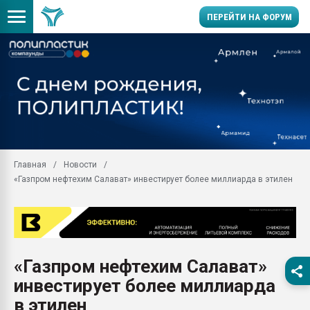
ПЕРЕЙТИ НА ФОРУМ
Помощь в подборе мат
Вакуум-формовочные 
ближайшее подмосковье
Подмосковье, Москва
28.07.2026 Автоматиза
первый план в перераб
Главная
Новости
пластмасс
«Газпром нефтехим Салават» инвестирует более миллиарда в этилен
28.07.2026 "Техноникол
ситуацией на строител
Всё, что касается выду
бутылок
«Газпром нефтехим Салават»
Материал поверхности 
вакуумного формовани
инвестирует более миллиарда
Продам отходы Компо
в этилен
поликарбоната и АБС-п