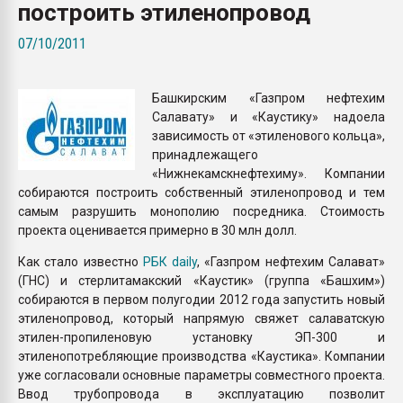
построить этиленопровод
Всё, что касается выду
бутылок
07/10/2011
ПЕРЕЙТИ НА 
Башкирским «Газпром нефтехим
Салавату» и «Каустику» надоела
зависимость от «этиленового кольца»,
принадлежащего
«Нижнекамскнефтехиму». Компании
собираются построить собственный этиленопровод и тем
самым разрушить монополию посредника. Стоимость
проекта оценивается примерно в 30 млн долл.
Как стало известно
РБК daily
, «Газпром нефтехим Салават»
(ГНС) и стерлитамакский «Каустик» (группа «Башхим»)
собираются в первом полугодии 2012 года запустить новый
этиленопровод, который напрямую свяжет салаватскую
этилен-пропиленовую установку ЭП-300 и
этиленопотребляющие производства «Каустика». Компании
уже согласовали основные параметры совместного проекта.
Ввод трубопровода в эксплуатацию позволит