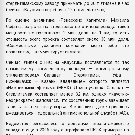
стерлитамакскому заводу принимать до 20 т этилена в час
(сейчас «Каустик» потребляет 12 т этилена в час).
По оценке аналитика «Ренессанс Капитала» Михаила
Сафина, затраты на строительство этиленопровода такой
мощности не превышают 1 млн долл. на 1 км, то есть
стоимость всего проекта составляет около 30 млн долл.
«Совместными усилиями компании могут себе это
позволить», — комментирует эксперт.
Сейчас этилен с ГНС на «Каустик» поставляется по так
называемому «этиленовому кольцу» — магистральному
этиленопроводу Салават — Стерлитамак — Уфа —
Нижнекамск — Казань, владельцем которого является
«Нижнекамскнефтехим» (НКНХ). Длина участка Салават —
Стерлитамак составляет менее 32 км, однако «Каустик»
неоднократно жаловался, что собственник трубы завышает
тарифы на перекачку сырья. В конфликт даже пришлось
вмешиваться Федеральной антимонопольной службе (ФАС).
Ведомство согласилось с доводами стерлитамакского
завода и еще в 2006 году оштрафовало НКНХ примерно на