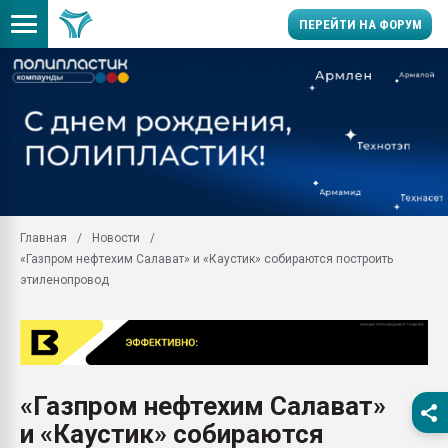
ПЕРЕЙТИ НА ФОРУМ
Продажа готового бизн
производство SPC лам
цикла
29.07.2026 ФРП помог 
заводу пластмасс" зах
ППЭ
Главная
Новости
Помощь в подборе мат
«Газпром нефтехим Салават» и «Каустик» собираются построить
Вакуум-формовочные 
этиленопровод
ближайшее подмосковье
Подмосковье, Москва
28.07.2026 Автоматиза
первый план в перераб
пластмасс
«Газпром нефтехим Салават»
28.07.2026 "Техноникол
и «Каустик» собираются
ситуацией на строител