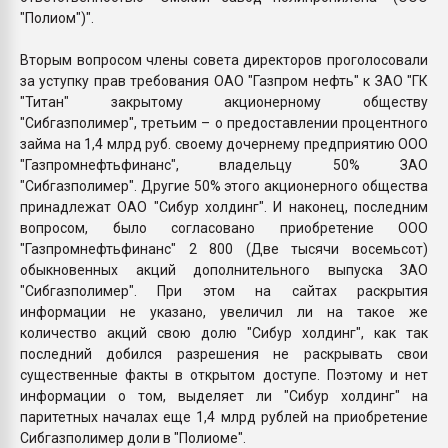
"Полиом")".
Вторым вопросом члены совета директоров проголосовали
за уступку прав требования ОАО "Газпром нефть" к ЗАО "ГК
"Титан" закрытому акционерному обществу
"Сибгазполимер", третьим – о предоставлении процентного
займа на 1,4 млрд руб. своему дочернему предприятию ООО
"Газпромнефтьфинанс", владельцу 50% ЗАО
"Сибгазполимер". Другие 50% этого акционерного общества
принадлежат ОАО "Сибур холдинг". И наконец, последним
вопросом, было согласовано приобретение ООО
"Газпромнефтьфинанс" 2 800 (Две тысячи восемьсот)
обыкновенных акций дополнительного выпуска ЗАО
"Сибгазполимер". При этом на сайтах раскрытия
информации не указано, увеличил ли на такое же
количество акций свою долю "Сибур холдинг", как так
последний добился разрешения не раскрывать свои
существенные факты в открытом доступе. Поэтому и нет
информации о том, выделяет ли "Сибур холдинг" на
паритетных началах еще 1,4 млрд рублей на приобретение
Сибгазполимер доли в "Полиоме".