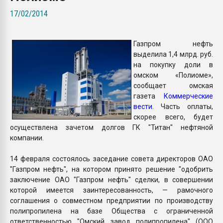
Всё, что касается выду
17/02/2014
бутылок
Газпром нефть
ПЕРЕЙТИ НА 
выделила 1,4 млрд. руб.
на покупку доли в
омском «Полиоме»,
сообщает омская
газета
Коммерческие
вести
. Часть оплаты,
скорее всего, будет
осуществлена зачетом долгов ГК "Титан" нефтяной
компании.
14 февраля состоялось заседание совета директоров ОАО
"Газпром нефть", на котором принято решение "одобрить
заключение ОАО "Газпром нефть" сделки, в совершении
которой имеется заинтересованность, — рамочного
соглашения о совместном предприятии по производству
полипропилена на базе Общества с ограниченной
ответственностью "Омский завод полипропилена" (ООО