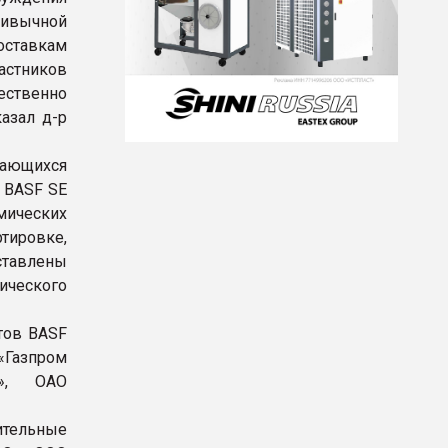
ивычной
оставкам
астников
щественно
азал д-р
сающихся
 BASF SE
мических
тировке,
ставлены
ческого
тов BASF
 «Газпром
», ОАО
ительные