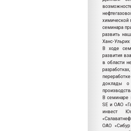
возможнос
нефтегазов
химической 
семинара пр
развить наш
Ханс-Ульрих 
В ходе сем
развития вз
в области н
разработках
переработке
доклады о 
производств
В семинаре 
SE и ОАО «Га
инвест Ю
«Салаватнеф
ОАО «Сибур