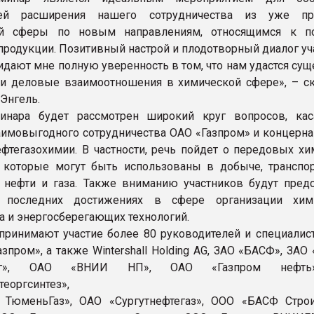
тей расширения нашего сотрудничества из уже пр
ой сферы по новым направлениям, относящимся к п
продукции. Позитивный настрой и плодотворный диалог уч
идают мне полную уверенность в том, что нам удастся су
и деловые взаимоотношения в химической сфере», – ск
Энгель.
инара будет рассмотрен широкий круг вопросов, ка
аимовыгодного сотрудничества ОАО «Газпром» и концерна
ефтегазохимии. В частности, речь пойдет о передовых хи
, которые могут быть использованы в добыче, транспор
 нефти и газа. Также вниманию участников будут пред
последних достижениях в сфере организации хими
а и энергосберегающих технологий.
принимают участие более 80 руководителей и специалис
зпром», а также Wintershall Holding AG, ЗАО «БАСФ», ЗАО
г», ОАО «ВНИИ НП», ОАО «Газпром нефть
теоргсинтез»,
 ТюменьГаз», ОАО «Сургутнефтегаз», ООО «БАСФ Стро