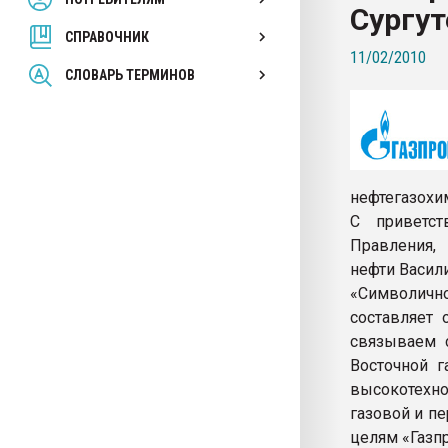
Сургут
покупка, обмен
СПРАВОЧНИК
11/02/2010
ПЕРЕЙТИ НА 
СЛОВАРЬ ТЕРМИНОВ
нефтегазохи
С приветст
Правления, 
нефти Васил
«Символичн
составляет 
связываем с
Восточной г
высокотехн
газовой и п
целям «Газп