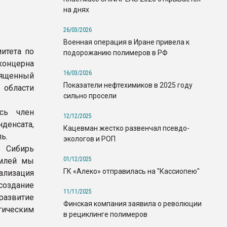
на днях
26/03/2026
Военная операция в Иране привела к
итета по
подорожанию полимеров в РФ
концерна
16/03/2026
ященный
Показатели нефтехимиков в 2025 году
 области
сильно просели
сь член
12/12/2025
денсата,
Кацевман жестко развенчал псевдо-
ь.
экологов и РОП
о Сибирь
01/12/2025
емлей мы
ГК «Алеко» отправилась на "Кассиопею"
ализация
создание
11/11/2025
развитие
Финская компания заявила о революции
гическим
в рециклинге полимеров