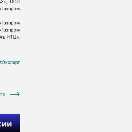
АЗ», ООО
«Газпром
«Газпром
Газпром
ть-НТЦ»,
тЭксперт
сть