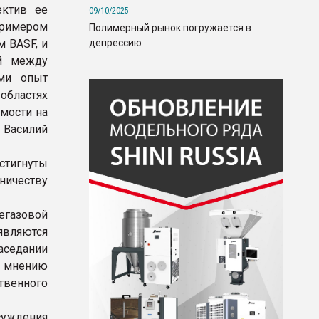
ектив ее
09/10/2025
примером
Полимерный рынок погружается в
депрессию
м BASF, и
ей между
ми опыт
областях
мости на
 Василий
стигнуты
ничеству
егазовой
являются
седании
у мнению
твенного
уждения