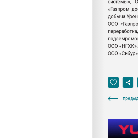
системы», 
«Газпром до
добыча Урен
ООО «Газпр
переработ
подземремон
ООО «НГХК»,
ООО «Сибур»
предыд