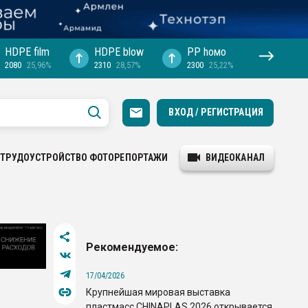
HDPE film
HDPE blow
PP hомо
2080
25,96%
2310
28,57%
2300
25,22%
ВХОД / РЕГИСТРАЦИЯ
ТРУДОУСТРОЙСТВО
ФОТОРЕПОРТАЖИ
ВИДЕОКАНАЛ
Рекомендуемое:
17/04/2026
Крупнейшая мировая выставка
пластмасс CHINAPLAS 2026 открывается