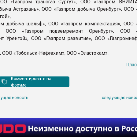
ООО «Газпром трансгаз Сургут», ООО «Газпром ВНИИГ
быча Астрахань», ООО «Газпром добыча Оренбург», ООО 
гой»,
ом добыча шельф», ООО «Газпром комплектация», ООО 
ка, ООО «Газпром подземремонт Оренбург», ООО «
т Уренгой», ООО «Газпром развитие», ООО «Газпромнеф
, ООО «Тобольск-Нефтехим», ООО «Эластокам».
Плас
Комментировать на
форуме
ущая новость
следующая ново