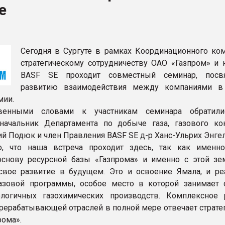
е
ФОРУМ
Сегодня в Сургуте в рамках Координационного ком
стратегическому сотрудничеству ОАО «Газпром» и 
BASF SE проходит совместный семинар, посв
развитию взаимодействия между компаниями в
мии.
венными словами к участникам семинара обратили
начальник Департамента по добыче газа, газового кон
ий Подюк и член Правления BASF SE д-р Ханс-Ульрих Энгел
о, что наша встреча проходит здесь, так как именн
основу ресурсной базы «Газпрома» и именно с этой з
вое развитие в будущем. Это и освоение Ямала, и ре
азовой программы, особое место в которой занимает 
ологичных газохимических производств. Комплексное 
ерерабатывающей отраслей в полной мере отвечает страте
рома».