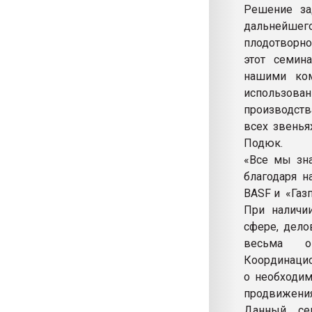
Решение за
дальнейшег
плодотворно
этот семин
нашими ком
использова
производств
всех звенья
Подюк.
«Все мы зна
благодаря 
BASF и «Газ
При наличии
сфере, дело
весьма о
Координацио
о необходим
продвижения
Данный се