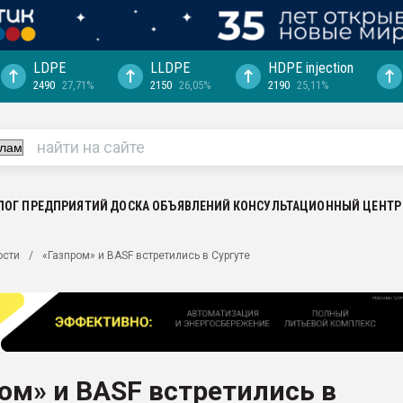
LDPE
LLDPE
HDPE injection
2490
27,71%
2150
26,05%
2190
25,11%
ция выходит на
отке
ь" довольна
ьном рынке
ва ПЭТ
ЛОГ ПРЕДПРИЯТИЙ
ДОСКА ОБЪЯВЛЕНИЙ
КОНСУЛЬТАЦИОННЫЙ ЦЕНТР
пуансона для
ости
«Газпром» и BASF встретились в Сургуте
я
зиция
ластика
рный цвет
итан" стал
ом» и BASF встретились в
а. Продажа,