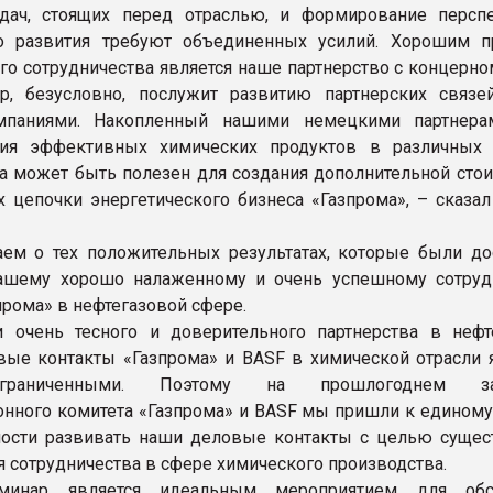
дач, стоящих перед отраслью, и формирование персп
о развития требуют объединенных усилий. Хорошим 
го сотрудничества является наше партнерство с концерно
ар, безусловно, послужит развитию партнерских связ
паниями. Накопленный нашими немецкими партнера
ния эффективных химических продуктов в различных 
а может быть полезен для создания дополнительной стои
х цепочки энергетического бизнеса «Газпрома», – сказал
ем о тех положительных результатах, которые были до
нашему хорошо налаженному и очень успешному сотруд
прома» в нефтегазовой сфере.
 очень тесного и доверительного партнерства в нефт
вые контакты «Газпрома» и BASF в химической отрасли 
граниченными. Поэтому на прошлогоднем за
нного комитета «Газпрома» и BASF мы пришли к едином
ости развивать наши деловые контакты с целью сущес
 сотрудничества в сфере химического производства.
минар является идеальным мероприятием для обс