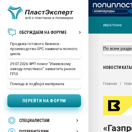
евро/тонна
28.07.2026 Автоматиза
ОБСУЖДАЕМ НА ФОРУМЕ
первый план в перераб
пластмасс
Продажа готового бизнеса -
производство SPC ламината полного
28.07.2026 "Техноникол
цикла
ситуацией на строител
29.07.2026 ФРП помог "Ижевскому
Всё, что касается выду
НОВОСТИ
КАТА
заводу пластмасс" захватить рынок
бутылок
ППЭ
Материал поверхности 
Главная
Нов
Помощь в подборе материала
вакуумного формовани
Продам отходы Компо
ПЕРЕЙТИ НА ФОРУМ
поликарбоната и АБС-п
Armaloy PC/ABS-1IM че
26.07.2022 "Сибирский т
СПЕЦИАЛИСТАМ
намного дороже
«Газпр
ПОТРЕБИТЕЛЯМ
Профильная литератур