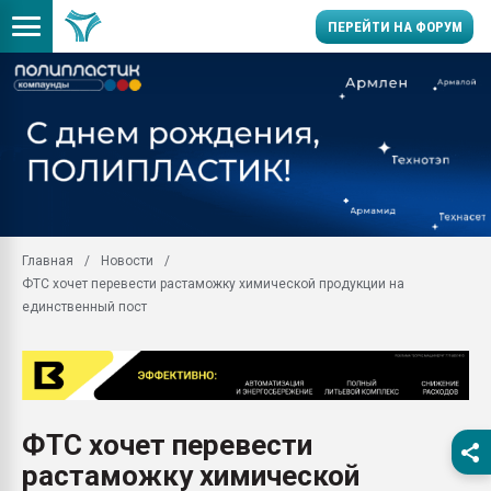
ПЕРЕЙТИ НА ФОРУМ
Продажа готового бизн
производство SPC лам
цикла
29.07.2026 ФРП помог 
заводу пластмасс" зах
ППЭ
Главная
Новости
Помощь в подборе мат
ФТС хочет перевести растаможку химической продукции на
Вакуум-формовочные 
единственный пост
ближайшее подмосковье
Подмосковье, Москва
28.07.2026 Автоматиза
первый план в перераб
пластмасс
ФТС хочет перевести
28.07.2026 "Техноникол
растаможку химической
ситуацией на строител