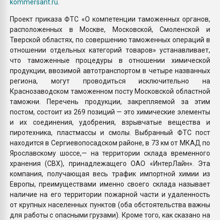
kommersant.ru
.
Проект приказа ФТС «О компетенции таможенных органов,
расположенных в Москве, Московской, Смоленской и
Тверской областях, по совершению таможенных операций в
отношении отдельных категорий товаров» устанавливает,
что таможенные процедуры в отношении химической
продукции, ввозимой автотранспортом в четыре названных
региона, могут проводиться исключительно на
Краснозаводском таможенном посту Московской областной
таможни. Перечень продукции, закрепляемой за этим
постом, состоит из 269 позиций — это химические элементы
и их соединения, удобрения, взрывчатые вещества и
пиротехника, пластмассы и смолы. Выбранный ФТС пост
находится в Сергиевопосадском районе, в 73 км от МКАД по
Ярославскому шоссе,— на территории склада временного
хранения (СВХ), принадлежащего ОАО «ИнтерЛайн». Эта
компания, получающая весь трафик импортной химии из
Европы, преимуществами именно своего склада называет
наличие на его территории пожарной части и удаленность
от крупных населенных пунктов (оба обстоятельства важны
для работы с опасными грузами). Кроме того, как сказано на