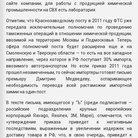
сайте компании, для работы с продукцией химической
промышленности на СВХ есть лаборатория.
Отметим, что Краснозаводскому посту в 2011 году ФТС уже
передала исключительные полномочия по проведению
таможенных операций в отношении химической продукции,
ввозимой на территорию Москвы и Подмосковья. Теперь
сфера полномочий поста будет расширена еще и на
Смоленскую и Тверскую области — то есть на все западное
направление, через которое в РФ поступает 30% импорта,
ввозимого автотранспортом. Но если приказ 2011 года
прошел незамеченным, то сейчас импортеры готовят письмо
премьеру Дмитрию Медведеву, оспаривающее
необходимость перевода всей растаможки импортной
химии на один пост.
В тексте письма, имеющегося у “Ъ” (среди подписантов —
российские подразделения крупных европейских
корпораций Ravago, Resinex, 3M, Mapei), отмечается, что
«утверждение приказа приведет к негативным
последствиям, выраженным в увеличении издержек на
доставку товара в РФ, что, в свою очередь, приведет к