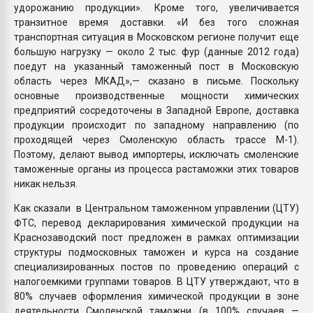
удорожанию продукции». Кроме того, увеличивается
транзитное время доставки. «И без того сложная
транспортная ситуация в Московском регионе получит еще
большую нагрузку — около 2 тыс. фур (данные 2012 года)
поедут на указанный таможенный пост в Московскую
область через МКАД»,— сказано в письме. Поскольку
основные производственные мощности химических
предприятий сосредоточены в Западной Европе, доставка
продукции происходит по западному направлению (по
проходящей через Смоленскую область трассе М-1).
Поэтому, делают вывод импортеры, исключать смоленские
таможенные органы из процесса растаможки этих товаров
никак нельзя.
Как сказали в Центральном таможенном управлении (ЦТУ)
ФТС, перевод декларирования химической продукции на
Краснозаводский пост предложен в рамках оптимизации
структуры подмосковных таможен и курса на создание
специализированных постов по проведению операций с
налогоемкими группами товаров. В ЦТУ утверждают, что в
80% случаев оформления химической продукции в зоне
деятельности Смоленской таможни (в 100% случаев —