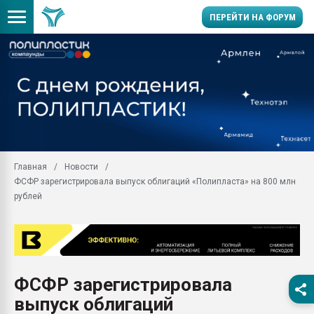
ПЕРЕЙТИ НА ФОРУМ
Продажа готового бизн
производство SPC лам
цикла
29.07.2026 ФРП помог 
заводу пластмасс" зах
ППЭ
Главная
Новости
Помощь в подборе мат
ФСФР зарегистрировала выпуск облигаций «Полипласта» на 800 млн
Вакуум-формовочные 
рублей
ближайшее подмосковье
Подмосковье, Москва
28.07.2026 Автоматиза
первый план в перераб
пластмасс
ФСФР зарегистрировала
28.07.2026 "Техноникол
выпуск облигаций
ситуацией на строител