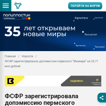
ПЕРЕЙТИ НА ФОРУМ
Продажа готового бизн
производство SPC лам
цикла
29.07.2026 ФРП помог 
заводу пластмасс" зах
ППЭ
Главная
Новости
Помощь в подборе мат
ФСФР зарегистрировала допэмиссию пермского "Меакира" на 20,71
Вакуум-формовочные 
млн рублей
ближайшее подмосковье
Подмосковье, Москва
28.07.2026 Автоматиза
первый план в перераб
пластмасс
ФСФР зарегистрировала
28.07.2026 "Техноникол
допэмиссию пермского
ситуацией на строител