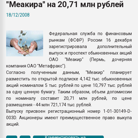
"Меакира" на 20,71 млн рублей
Всё, что касается выду
бутылок
18/12/2008
ПЕРЕЙТИ НА 
Федеральная служба по финансовым
рынкам (ФСФР) России 16 декабря
зарегистрировала дополнительный
выпуск и проспект обыкновенных акций
ОАО "Меакир" (Пермь, дочерняя
компания ОАО "Метафракс").
Согласно полученным данным, "Меакир" планирует
разместить по открытой подписке 4,142 тыс. обыкновенных
акций номиналом 5 тыс. рублей по цене 10,797 тыс. рублей
за одну ценную бумагу. Таким образом, объем допэмиссии
по номиналу составит 20,71 млн рублей, по цене
размещения - 44 млн 721,174 тыс. рублей.
Выпуску присвоен регистрационный номер 1-01-30149-D-
003D. Акционеры имеют преимущественное право выкупа
акций.
Комментировать на