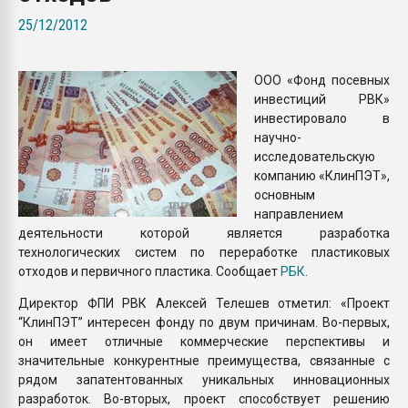
Всё, что касается выду
25/12/2012
бутылок
ООО «Фонд посевных
ПЕРЕЙТИ НА 
инвестиций РВК»
инвестировало в
научно-
исследовательскую
компанию «КлинПЭТ»,
основным
направлением
деятельности которой является разработка
технологических систем по переработке пластиковых
отходов и первичного пластика. Сообщает
РБК
.
Директор ФПИ РВК Алексей Телешев отметил: «Проект
“КлинПЭТ” интересен фонду по двум причинам. Во-первых,
он имеет отличные коммерческие перспективы и
значительные конкурентные преимущества, связанные с
рядом запатентованных уникальных инновационных
разработок. Во-вторых, проект способствует решению