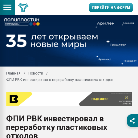
ПЕРЕЙТИ НА ФОРУМ
Продажа готового бизн
производство SPC лам
цикла
29.07.2026 ФРП помог 
заводу пластмасс" зах
ППЭ
Главная
Новости
Помощь в подборе мат
ФПИ РВК инвестировал в переработку пластиковых отходов
Вакуум-формовочные 
ближайшее подмосковье
Подмосковье, Москва
28.07.2026 Автоматиза
первый план в перераб
ФПИ РВК инвестировал в
пластмасс
переработку пластиковых
28.07.2026 "Техноникол
ситуацией на строител
отходов