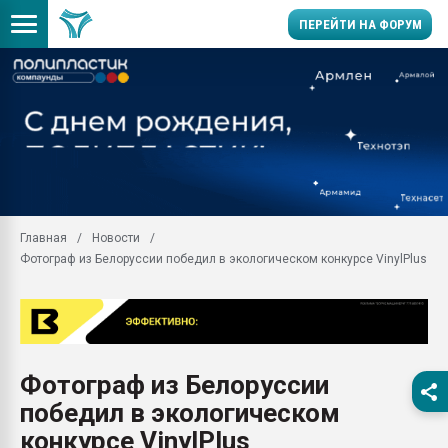
ПЕРЕЙТИ НА ФОРУМ
Помощь в подборе мат
Вакуум-формовочные 
ближайшее подмосковье
Подмосковье, Москва
28.07.2026 Автоматиза
первый план в перераб
Главная
Новости
пластмасс
Фотограф из Белоруссии победил в экологическом конкурсе VinylPlus
28.07.2026 "Техноникол
ситуацией на строител
Всё, что касается выду
бутылок
Фотограф из Белоруссии
Материал поверхности 
вакуумного формовани
победил в экологическом
Продам отходы Компо
конкурсе VinylPlus
поликарбоната и АБС-п