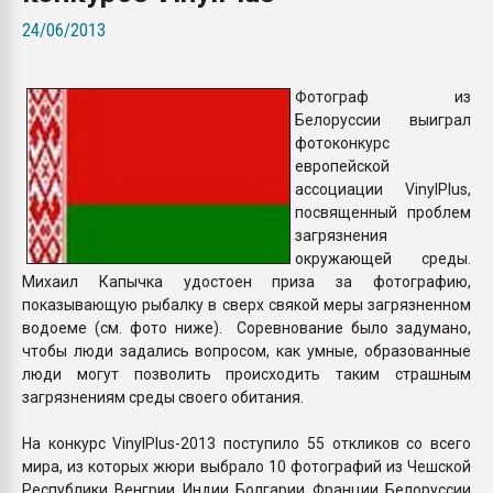
Armaloy PC/ABS-1IM че
24/06/2013
ПЕРЕЙТИ НА 
Фотограф из
Белоруссии выиграл
фотоконкурс
европейской
ассоциации VinylPlus,
посвященный проблем
загрязнения
окружающей среды.
Михаил Капычка удостоен приза за фотографию,
показывающую рыбалку в сверх свякой меры загрязненном
водоеме (см. фото ниже). Соревнование было задумано,
чтобы люди задались вопросом, как умные, образованные
люди могут позволить происходить таким страшным
загрязнениям среды своего обитания.
На конкурс VinylPlus-2013 поступило 55 откликов со всего
мира, из которых жюри выбрало 10 фотографий из Чешской
Республики, Венгрии, Индии, Болгарии, Франции, Белоруссии