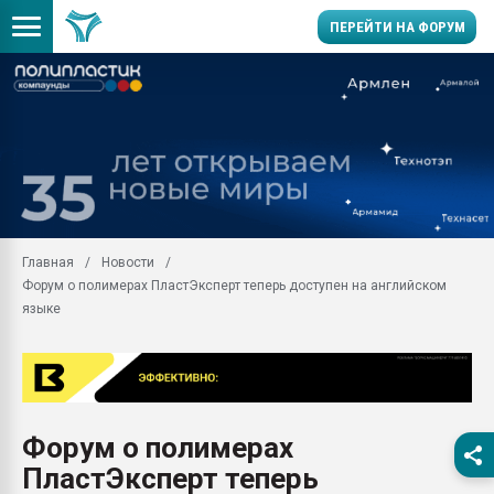
ПЕРЕЙТИ НА ФОРУМ
Продажа готового бизн
производство SPC лам
цикла
29.07.2026 ФРП помог 
заводу пластмасс" зах
ППЭ
Главная
Новости
Помощь в подборе мат
Форум о полимерах ПластЭксперт теперь доступен на английском
Вакуум-формовочные 
языке
ближайшее подмосковье
Подмосковье, Москва
28.07.2026 Автоматиза
первый план в перераб
пластмасс
Форум о полимерах
28.07.2026 "Техноникол
ПластЭксперт теперь
ситуацией на строител