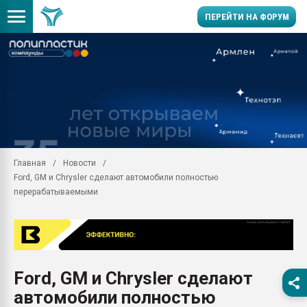
ПЕРЕЙТИ НА ФОРУМ
Продажа готового бизн
производство SPC лам
цикла
29.07.2026 ФРП помог 
заводу пластмасс" зах
ППЭ
Главная
Новости
Помощь в подборе мат
Ford, GM и Chrysler сделают автомобили полностью
Вакуум-формовочные 
перерабатываемыми
ближайшее подмосковье
Подмосковье, Москва
28.07.2026 Автоматиза
первый план в перераб
пластмасс
Ford, GM и Chrysler сделают
28.07.2026 "Техноникол
автомобили полностью
ситуацией на строител