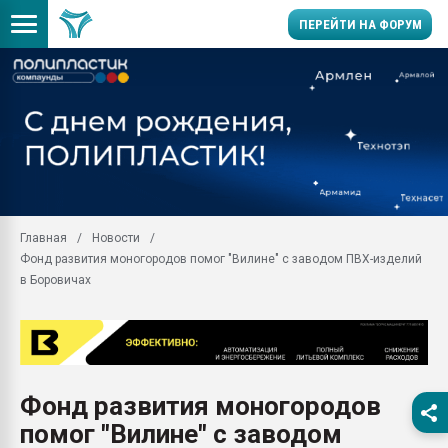
ПЕРЕЙТИ НА ФОРУМ
Продажа готового бизн
производство SPC лам
цикла
29.07.2026 ФРП помог 
заводу пластмасс" зах
ППЭ
Главная
Новости
Помощь в подборе мат
Фонд развития моногородов помог "Вилине" с заводом ПВХ-изделий
Вакуум-формовочные 
в Боровичах
ближайшее подмосковье
Подмосковье, Москва
28.07.2026 Автоматиза
первый план в перераб
пластмасс
Фонд развития моногородов
28.07.2026 "Техноникол
помог "Вилине" с заводом
ситуацией на строител