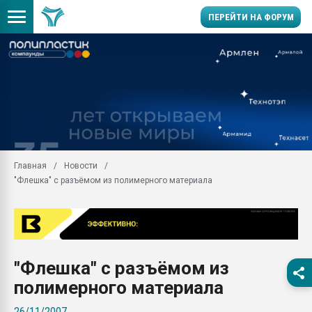
ПЕРЕЙТИ НА ФОРУМ
Помощь в подборе мат
Вакуум-формовочные 
ближайшее подмосковье
Подмосковье, Москва
28.07.2026 Автоматиза
первый план в перераб
Главная
Новости
пластмасс
"Флешкa" с разъёмом из полимерного материала
28.07.2026 "Техноникол
ситуацией на строител
Всё, что касается выду
бутылок
"Флешкa" с разъёмом из
Материал поверхности 
вакуумного формовани
полимерного материала
Продам отходы Компо
26/11/2007
поликарбоната и АБС-п