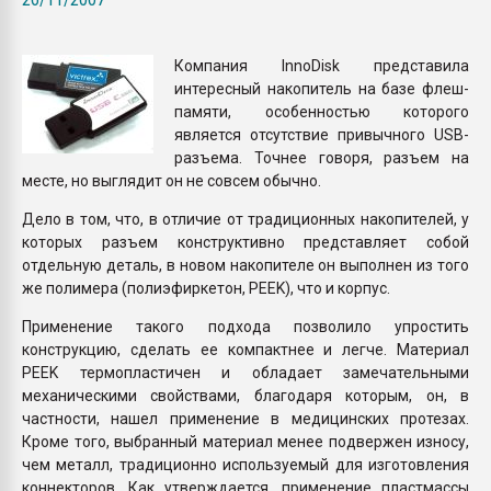
Armaloy PC/ABS-1IM че
Компания InnoDisk представила
ПЕРЕЙТИ НА 
интересный накопитель на базе флеш-
памяти, особенностью которого
является отсутствие привычного USB-
разъема. Точнее говоря, разъем на
месте, но выглядит он не совсем обычно.
Дело в том, что, в отличие от традиционных накопителей, у
которых разъем конструктивно представляет собой
отдельную деталь, в новом накопителе он выполнен из того
же полимера (полиэфиркетон, PEEK), что и корпус.
Применение такого подхода позволило упростить
конструкцию, сделать ее компактнее и легче. Материал
PEEK термопластичен и обладает замечательными
механическими свойствами, благодаря которым, он, в
частности, нашел применение в медицинских протезах.
Кроме того, выбранный материал менее подвержен износу,
чем металл, традиционно используемый для изготовления
коннекторов. Как утверждается, применение пластмассы