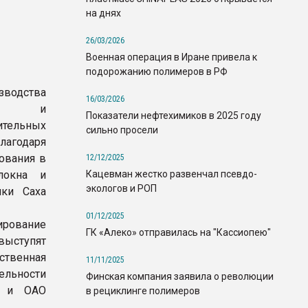
на днях
26/03/2026
Военная операция в Иране привела к
подорожанию полимеров в РФ
зводства
16/03/2026
кна и
Показатели нефтехимиков в 2025 году
ительных
сильно просели
лагодаря
ования в
12/12/2025
Кацевман жестко развенчал псевдо-
локна и
экологов и РОП
ики Саха
01/12/2025
ирование
ГК «Алеко» отправилась на "Кассиопею"
выступят
ственная
11/11/2025
льности
Финская компания заявила о революции
) и ОАО
в рециклинге полимеров