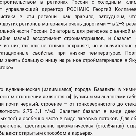
троительством в регионах России с холодным клим
ет управляющий директор РОСНАНО Георгий Колпаче
гистика в эти регионы, как правило, затруднена, чт
 других регионов материалы очень дорогими — в 2–3 раза
альной части России. Во-вторых, для регионов с вечной 
райне малый ассортимент стройматериалов, и базальт
 из них, так как не только сохраняет, но и значительно
уатационные свойства при низких температурах. По
м занять большую нишу на рынке стройматериалов в Яку
токе».
то вулканическая (излившаяся) порода. Базальты в хими
еском отношении являются эффузивными аналогами габб
и почти черный, строение — от тонкозернистого до стекл
отность 2,75–3,1 т/м3. Залегает базальт в виде даек
ых тел) и особенно часто в виде лавовых потоков. Для о
арактерна шестигранно-призматическая (столбчатая) отде
бывают открытым способом в карьерах.