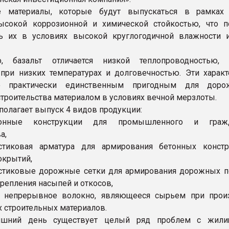
е материалы, которые будут выпускаться в рамках 
ысокой коррозионной и химической стойкостью, что п
ть их в условиях высокой круглогодичной влажности 
, базальт отличается низкой теплопроводностью, 
при низких температурах и долговечностью. Эти характ
о практически единственным пригодным для доро
троительства материалом в условиях вечной мерзлоты.
полагает выпуск 4 видов продукции:
етонные конструкции для промышленного и гражд
а,
астиковая арматура для армирования бетонных конст
окрытий,
стиковые дорожные сетки для армирования дорожных по
крепления насыпей и откосов,
е непрерывное волокно, являющееся сырьем при прои
 строительных материалов.
няшний день существует целый ряд проблем с жил