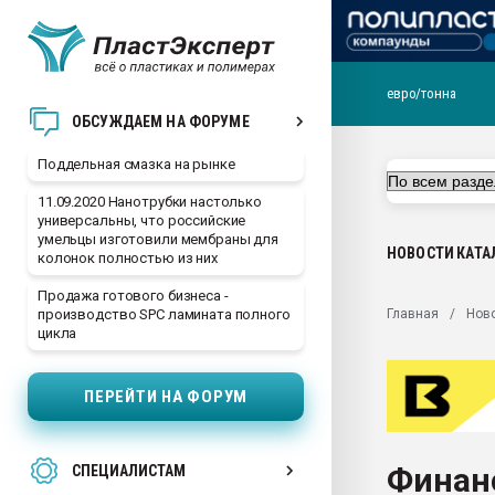
евро/тонна
Помощь в подборе мат
ОБСУЖДАЕМ НА ФОРУМЕ
Вакуум-формовочные 
Поддельная смазка на рынке
ближайшее подмосковье
Подмосковье, Москва
11.09.2020 Нанотрубки настолько
универсальны, что российские
28.07.2026 Автоматиза
умельцы изготовили мембраны для
первый план в перераб
НОВОСТИ
КАТА
колонок полностью из них
пластмасс
Продажа готового бизнеса -
28.07.2026 "Техноникол
Главная
Нов
производство SPC ламината полного
ситуацией на строител
цикла
Всё, что касается выду
бутылок
ПЕРЕЙТИ НА ФОРУМ
Материал поверхности 
вакуумного формовани
Финан
СПЕЦИАЛИСТАМ
Продам отходы Компо
поликарбоната и АБС-п