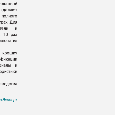
альтовой
выделяют
 полного
рах. Для
ители и
в 10 раз
оката из
 крошку
фикации
ериалы и
еристики
зводства
тЭксперт