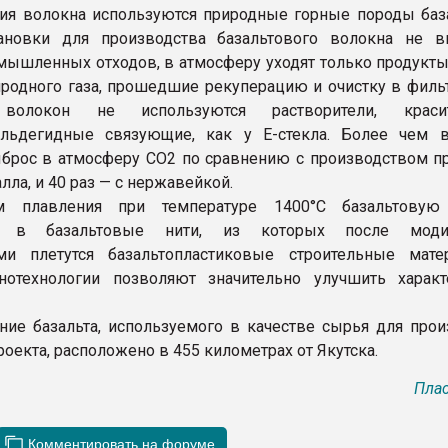
ия волокна используются природные горные породы баз
тановки для производства базальтового волокна не 
мышленных отходов, в атмосферу уходят только продукты
иродного газа, прошедшие рекуперацию и очистку в фильт
 волокон не используются растворители, крас
льдегидные связующие, как у Е-стекла. Более чем 
рос в атмосферу CO2 по сравнению с производством пр
лла, и 40 раз — с нержавейкой.
м плавления при температуре 1400°С базальтовую
т в базальтовые нити, из которых после моди
ами плетутся базальтопластиковые строительные мат
нотехнологии позволяют значительно улучшить характ
ие базальта, используемого в качестве сырья для прои
оекта, расположено в 455 километрах от Якутска.
Плас