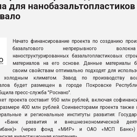
на для нанобазальтопластиков
рный цвет
овало
ФОРУМ
Начато финансирование проекта по созданию прои
базальтового непрерывного воло
наноструктурированных базальтопластиковых стро
материалов на его основе. Данные материалы б
своим свойствам оптимально подходят для использ
с холодным климатом. Завод по производству во
иалов будет размещен в городе Покровске Республ
общила пресс-служба "Роснано".
т проекта составит 950 млн рублей, включая софинанс
азмере 400 млн рублей. Соинвесторами проекта также 
ральные и региональные институты развития: Государ
я «Банк развития и внешнеэкономической деяте
омбанк)» (через фонд «МИР» и ОАО «МСП Банк»
нская инвестиционная компания».