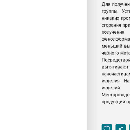
Для получен
группы. Ус
никаких про
сгорания пр
получения
фенолформа
меньший выб
черного мета
Посредство
вытягиваю
наночастиц
изделия. На
изделий.
Месторожден
продукции пр