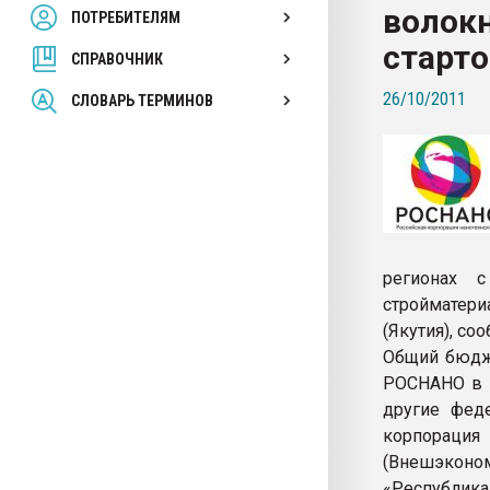
волок
ПОТРЕБИТЕЛЯМ
Armaloy PC/ABS-1IM че
старт
СПРАВОЧНИК
ПЕРЕЙТИ НА 
26/10/2011
СЛОВАРЬ ТЕРМИНОВ
регионах 
стройматер
(Якутия), со
Общий бюдже
РОСНАНО в р
другие феде
корпораци
(Внешэкон
«Республика