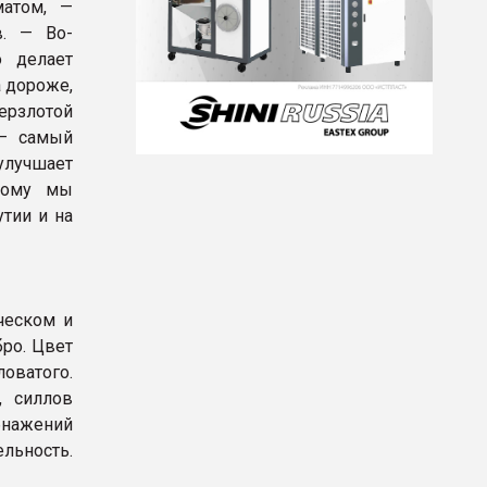
атом, —
в. — Во-
о делает
 дороже,
мерзлотой
 — самый
 улучшает
этому мы
тии и на
ческом и
ро. Цвет
оватого.
, силлов
бнажений
льность.