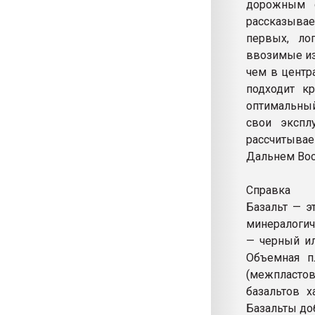
дорожным с
рассказыва
первых, ло
ввозимые из
чем в центр
подходит к
оптимальный
свои экспл
рассчитывае
Дальнем Вос
Справка
Базальт — э
минералогич
— черный ил
Объемная пл
(межпластов
базальтов х
Базальты до