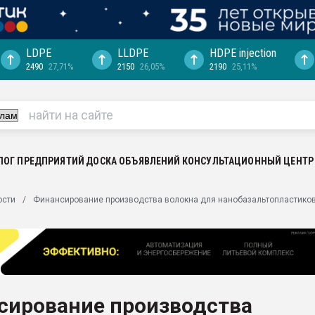
LDPE
LLDPE
HDPE injection
2490
27,71%
2150
26,05%
2190
25,11%
ериала
машины:
, с.-в.
ция выходит на
отке
ЛОГ ПРЕДПРИЯТИЙ
ДОСКА ОБЪЯВЛЕНИЙ
КОНСУЛЬТАЦИОННЫЙ ЦЕНТР
ь" довольна
ости
Финансирование производства волокна для нанобазальтопластиков
ьном рынке
ва ПЭТ
пуансона для
я
сирование производства
зиция
ластика