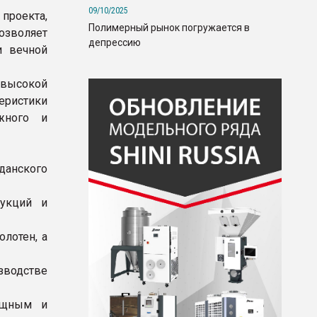
09/10/2025
проекта,
Полимерный рынок погружается в
озволяет
депрессию
и вечной
высокой
еристики
жного и
анского
рукций и
лотен, а
зводстве
ищным и