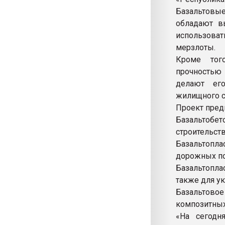
Базальтовы
обладают в
использова
мерзлоты.
Кроме того
прочностью 
делают ег
жилищного с
Проект пред
Базальтоб
строительств
Базальтопл
дорожных п
Базальтопла
также для у
Базальтово
композитных
«На сегод