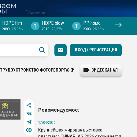
HDPE film
HDPE blow
PP hомо
2080
25,96%
2310
28,57%
2300
25,22%
ВХОД / РЕГИСТРАЦИЯ
ТРУДОУСТРОЙСТВО
ФОТОРЕПОРТАЖИ
ВИДЕОКАНАЛ
Рекомендуемое:
17/04/2026
Крупнейшая мировая выставка
пластмасс CHINAPLAS 2026 открывается