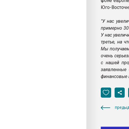
фоне европе
Юго-Восточн
"У нас увел
примерно 30
У нас увелич
третье, на 
Мы получаем 
очень серье
с нашей про
заявленные 
финансовые п
предыд