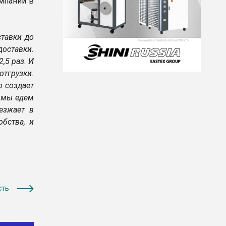
мпании в
ставки до
доставки.
,5 раз. И
отгрузки.
о создает
е мы едем
езжает в
бства, и
сть