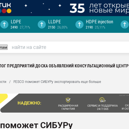
LDPE
LLDPE
HDPE injection
2490
27,71%
2150
26,05%
2190
25,11%
"Ижевскому
ватить рынок
ериала
машины:
, с.-в.
ЛОГ ПРЕДПРИЯТИЙ
ДОСКА ОБЪЯВЛЕНИЙ
КОНСУЛЬТАЦИОННЫЙ ЦЕНТР
ция выходит на
ости
FESCO поможет СИБУРу экспортировать еще больше
отке
ь" довольна
ьном рынке
ва ПЭТ
 поможет СИБУРу
пуансона для