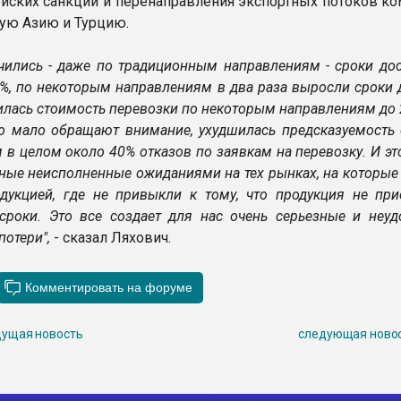
йских санкций и перенаправления экспортных потоков ко
ую Азию и Турцию.
ичились - даже по традиционным направлениям - сроки до
%, по некоторым направлениям в два раза выросли сроки 
илась стоимость перевозки по некоторым направлениям до 2
что мало обращают внимание, ухудшилась предсказуемость 
в целом около 40% отказов по заявкам на перевозку. И эт
зные неисполненные ожиданиями на тех рынках, на которы
дукцией, где не привыкли к тому, что продукция не при
сроки. Это все создает для нас очень серьезные и неудо
отери",
- сказал Ляхович.
ущая новость
следующая ново