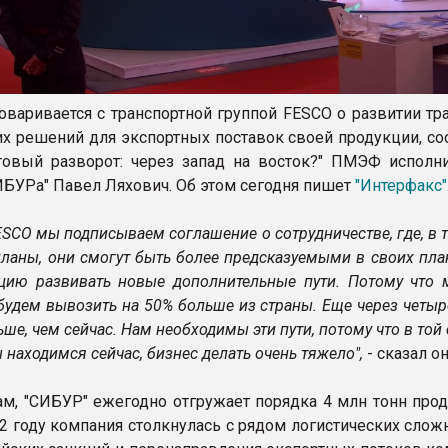
оваривается с транспортной группой FESCO о развитии тр
их решений для экспортных поставок своей продукции, со
товый разворот: через запад на восток?" ПМЭФ исполн
ИБУРа" Павел Ляхович. Об этом сегодня пишет
"Интерфакс"
ESCO мы подписываем соглашение о сотрудничестве, где, в 
планы, они смогут быть более предсказуемыми в своих пла
цию развивать новые дополнительные пути. Потому что 
будем вывозить на 50% больше из страны. Еще через четыре
ьше, чем сейчас. Нам необходимы эти пути, потому что в той 
 находимся сейчас, бизнес делать очень тяжело",
- сказал он
ам, "СИБУР" ежегодно отгружает порядка 4 млн тонн прод
22 году компания столкнулась с рядом логистических слож