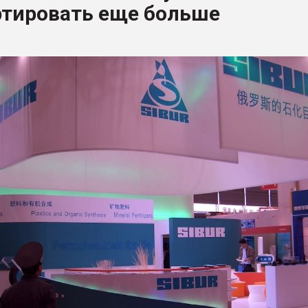
ртировать еще больше
я
ФОРУМ