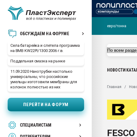
евро/тонна
29.07.2026 ФРП помог 
ОБСУЖДАЕМ НА ФОРУМЕ
заводу пластмасс" зах
ППЭ
Села батарейка и слетела программа
на BMB KW22PI/1300 2006 г.в.
Помощь в подборе мат
Поддельная смазка на рынке
Вакуум-формовочные 
ближайшее подмосковье
НОВОСТИ
КАТА
11.09.2020 Нанотрубки настолько
Подмосковье, Москва
универсальны, что российские
умельцы изготовили мембраны для
28.07.2026 Автоматиза
Главная
Нов
колонок полностью из них
первый план в перераб
пластмасс
ПЕРЕЙТИ НА ФОРУМ
28.07.2026 "Техноникол
ситуацией на строител
Всё, что касается выду
СПЕЦИАЛИСТАМ
бутылок
FESCO
ПОТРЕБИТЕЛЯМ
Материал поверхности 