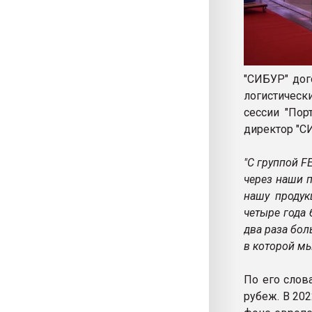
"СИБУР" дог
логистическ
сессии "Пор
директор "С
"С группой F
через наши 
нашу продук
четыре года 
два раза бол
в которой мы
По его слов
рубеж. В 20