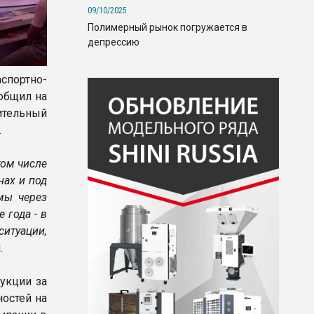
09/10/2025
Полимерный рынок погружается в
депрессию
аспортно-
общил на
ительный
.
том числе
нах и под
мы через
 года - в
ситуации,
.
укции за
ностей на