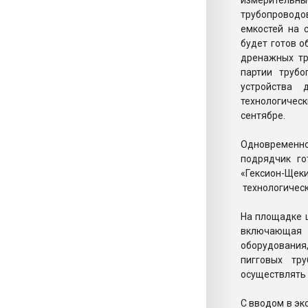
измерительны
трубопроводо
емкостей на 
будет готов о
дренажных тр
партии трубо
устройства 
технологическ
сентябре.
Одновременн
подрядчик го
«Гексион-Ще
технологическ
На площадке щ
включающая 
оборудования,
пигговых тр
осуществлять 
С вводом в эк