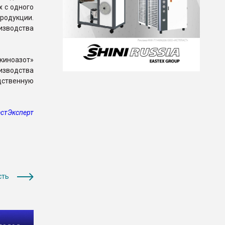
 с одного
родукции.
изводства
киноазот»
оизводства
дственную
стЭксперт
сть