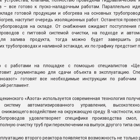
е устройства, клапаны, полностью проведены гидравлические 
в – все готово к пуско-наладочным работам. Параллельно ид
складе готовой продукции и обогрева на основных трубопровод
богрев, наступит очередь изоляционных работ. Останется прове
убопроводов на складе. От снабжения ожидают поступления 
проводов с пигговой системой очистки, на подходе и автом
для залива продукта, тогда можно будет завершить р
их трубопроводах и наливной эстакаде, их по графику предстоит 
о с работами на площадке с помощью специалистов «Щек
товит документацию для сдачи объекта в эксплуатацию. Сп
киноазот» готовят все необходимые инструкции по рабочим
ий регламент.
екинского «Азота» используется современная технология получе
систему автоматизированного управления, высокотехнол
 снижающего воздействие на окружающую среду. В частности, ко
убопроводов удовлетворяет специфике производства смол,
полную очистку труб при переключении на выпуск другого типа см
сплуатацию второго реактора появляется возможность не только