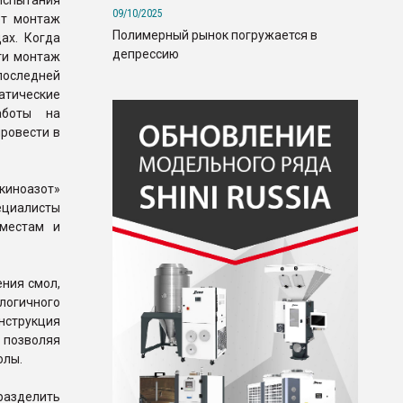
испытания
09/10/2025
ет монтаж
Полимерный рынок погружается в
ах. Когда
депрессию
сти монтаж
последней
атические
аботы на
провести в
иноазот»
ециалисты
 местам и
ния смол,
огичного
нструкция
 позволяя
олы.
 разделить