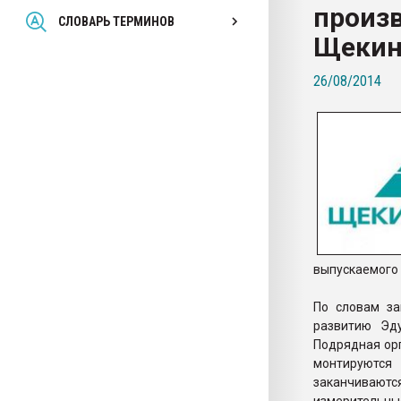
произв
Всё, что касается выду
СЛОВАРЬ ТЕРМИНОВ
бутылок
Щекин
26/08/2014
ПЕРЕЙТИ НА 
выпускаемого 
По словам за
развитию Эд
Подрядная ор
монтируются
заканчиваютс