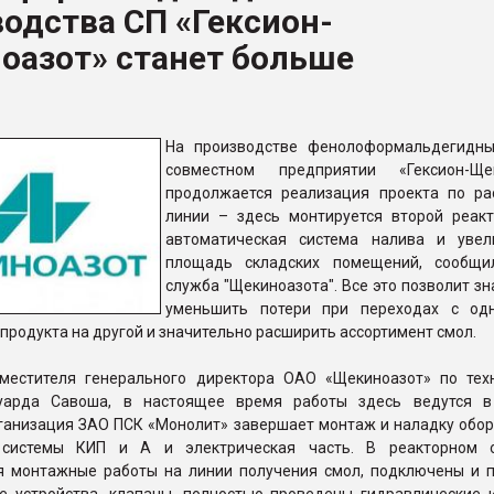
одства СП «Гексион-
ва ПЭТ
оазот» станет больше
ФОРУМ
На производстве фенолоформальдегидн
совместном предприятии «Гексион-Щек
продолжается реализация проекта по р
линии – здесь монтируется второй реакт
автоматическая система налива и увел
площадь складских помещений, сообщи
служба "Щекиноазота". Все это позволит з
уменьшить потери при переходах с од
продукта на другой и значительно расширить ассортимент смол.
местителя генерального директора ОАО «Щекиноазот» по тех
уарда Савоша, в настоящее время работы здесь ведутся в
ганизация ЗАО ПСК «Монолит» завершает монтаж и наладку обор
 системы КИП и А и электрическая часть. В реакторном о
я монтажные работы на линии получения смол, подключены и 