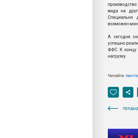
производство
вида на друг
Специально 
возможен монт
А сегодня со
успешно реали
ФФС. К концу
нагрузку.
Читайте
твитт
предыд