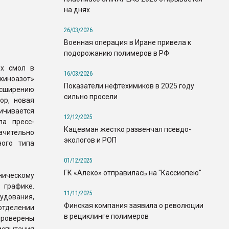
на днях
26/03/2026
Военная операция в Иране привела к
подорожанию полимеров в РФ
ых смол в
16/03/2026
иноазот»
Показатели нефтехимиков в 2025 году
асширению
сильно просели
ор, новая
ичивается
12/12/2025
ла пресс-
Кацевман жестко развенчал псевдо-
начительно
экологов и РОП
ного типа
01/12/2025
ГК «Алеко» отправилась на "Кассиопею"
ническому
 графике.
11/11/2025
удования,
Финская компания заявила о революции
тделении
в рециклинге полимеров
проверены