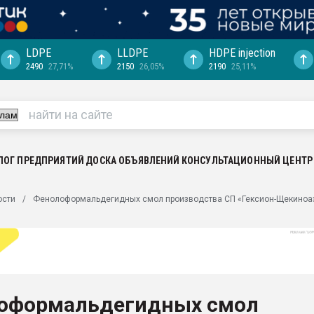
LDPE
LLDPE
HDPE injection
2490
27,71%
2150
26,05%
2190
25,11%
еса -
ината полного
"Ижевскому
ватить рынок
ЛОГ ПРЕДПРИЯТИЙ
ДОСКА ОБЪЯВЛЕНИЙ
КОНСУЛЬТАЦИОННЫЙ ЦЕНТР
ериала
машины:
ости
Фенолоформальдегидных смол производства СП «Гексион-Щекиноаз
, с.-в.
ция выходит на
отке
ь" довольна
оформальдегидных смол
ьном рынке