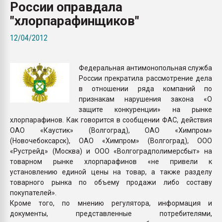
России оправдала
Всё, что касается выду
бутылок
"хлорпарафинщиков"
12/04/2012
ПЕРЕЙТИ НА 
Федеральная антимонопольная служба
России прекратила рассмотрение дела
в отношении ряда компаний по
признакам нарушения закона «О
защите конкуренции» на рынке
хлорпарафинов. Как говорится в сообщении ФАС, действия
ОАО «Каустик» (Волгоград), ОАО «Химпром»
(Новочебоксарск), ОАО «Химпром» (Волгоград), ООО
«Рустрейд» (Москва) и ООО «Волгоградполимерсбыт» на
товарном рынке хлорпарафинов «не привели к
установлению единой цены на товар, а также разделу
товарного рынка по объему продажи либо составу
покупателей».
Кроме того, по мнению регулятора, информация и
документы, представленные потребителями,