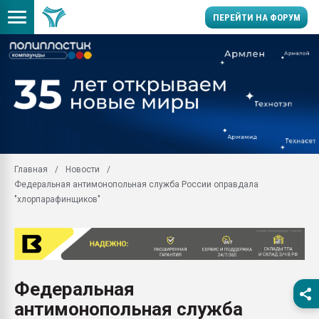
ПЕРЕЙТИ НА ФОРУМ
Продажа готового бизн
производство SPC лам
цикла
29.07.2026 ФРП помог 
заводу пластмасс" зах
ППЭ
Главная
Новости
Помощь в подборе мат
Федеральная антимонопольная служба России оправдала
Вакуум-формовочные 
"хлорпарафинщиков"
ближайшее подмосковье
Подмосковье, Москва
28.07.2026 Автоматиза
первый план в перераб
пластмасс
Федеральная
28.07.2026 "Техноникол
антимонопольная служба
ситуацией на строител