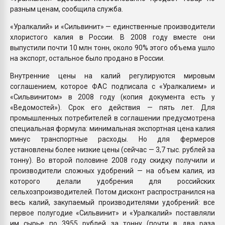
разным ценам, сообщила служба.
«Уралкалий» и «Сильвинит» — единственные производители
хлористого калия в России. В 2008 году вместе они
выпустили почти 10 млн тонн, около 90% этого объема ушло
на экспорт, остальное было продано в России.
Внутренние цены на калий регулируются мировым
соглашением, которое ФАС подписала с «Уралкалием» и
«Сильвинитом» в 2008 году (копия документа есть у
«Ведомостей»). Срок его действия — пять лет. Для
промышленных потребителей в соглашении предусмотрена
специальная формула: минимальная экспортная цена калия
минус транспортные расходы. Но для фермеров
установлены более низкие цены (сейчас — 3,7 тыс. рублей за
тонну). Во второй половине 2008 году скидку получили и
производители сложных удобрений — на объем калия, из
которого делали удобрения для российских
сельхозпроизводителей. Потом дисконт распространился на
весь калий, закупаемый производителями удобрений: все
первое полугодие «Сильвинит» и «Уралкалий» поставляли
им сырье по 3955 рублей за тонну (почти в два раза