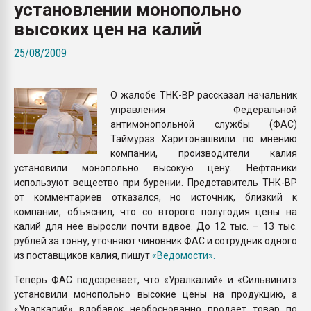
установлении монопольно
Всё, что касается выду
бутылок
высоких цен на калий
25/08/2009
ПЕРЕЙТИ НА 
О жалобе ТНК-ВР рассказал начальник
управления Федеральной
антимонопольной службы (ФАС)
Таймураз Харитонашвили: по мнению
компании, производители калия
установили монопольно высокую цену. Нефтяники
используют вещество при бурении. Представитель ТНК-ВР
от комментариев отказался, но источник, близкий к
компании, объяснил, что со второго полугодия цены на
калий для нее выросли почти вдвое. До 12 тыс. – 13 тыс.
рублей за тонну, уточняют чиновник ФАС и сотрудник одного
из поставщиков калия, пишут
«Ведомости».
Теперь ФАС подозревает, что «Уралкалий» и «Сильвинит»
установили монопольно высокие цены на продукцию, а
«Уралкалий» вдобавок необоснованно продает товар по