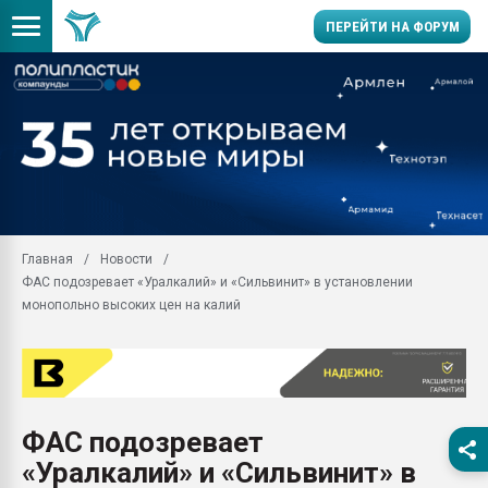
ПЕРЕЙТИ НА ФОРУМ
Продажа готового бизн
производство SPC лам
цикла
29.07.2026 ФРП помог 
заводу пластмасс" зах
ППЭ
Главная
Новости
Помощь в подборе мат
ФАС подозревает «Уралкалий» и «Сильвинит» в установлении
Вакуум-формовочные 
монопольно высоких цен на калий
ближайшее подмосковье
Подмосковье, Москва
28.07.2026 Автоматиза
первый план в перераб
пластмасс
ФАС подозревает
28.07.2026 "Техноникол
«Уралкалий» и «Сильвинит» в
ситуацией на строител