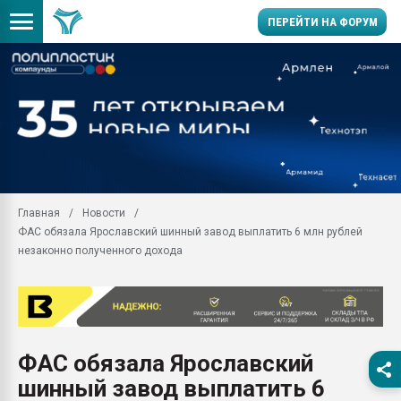
ПЕРЕЙТИ НА ФОРУМ
Продажа готового бизн
производство SPC лам
цикла
29.07.2026 ФРП помог 
заводу пластмасс" зах
ППЭ
Главная
Новости
Помощь в подборе мат
ФАС обязала Ярославский шинный завод выплатить 6 млн рублей
Вакуум-формовочные 
незаконно полученного дохода
ближайшее подмосковье
Подмосковье, Москва
28.07.2026 Автоматиза
первый план в перераб
пластмасс
ФАС обязала Ярославский
28.07.2026 "Техноникол
шинный завод выплатить 6
ситуацией на строител