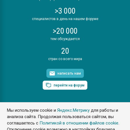
>3 000
специалистов в день на нашем форуме
>20 000
тем обсуждается
20
стран со всего мира
написать нам
перейти на форум
Мы используем cookie и
Яндекс.Метрику
для работы и
ПластЭксперт © 2006. Все права защищены
анализа сайта. Продолжая пользоваться сайтом, вы
Разрешается копирование материалов сайта с обязательной
ссылкой на www.e-plastic.ru
соглашаетесь с
Политикой в отношении файлов cookie
.
Отключение cookie возможно в настройках браузера.
Разработка сайта