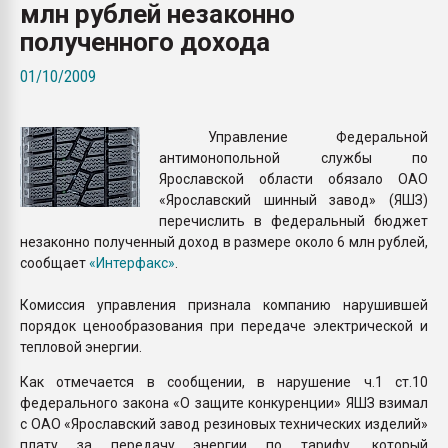
млн рублей незаконно
Всё, что касается выду
бутылок
полученного дохода
01/10/2009
ПЕРЕЙТИ НА 
Управление Федеральной
антимонопольной службы по
Ярославской области обязало ОАО
«Ярославский шинный завод» (ЯШЗ)
перечислить в федеральный бюджет
незаконно полученный доход в размере около 6 млн рублей,
сообщает
«Интерфакс»
.
Комиссия управления признала компанию нарушившей
порядок ценообразования при передаче электрической и
тепловой энергии.
Как отмечается в сообщении, в нарушение ч.1 ст.10
федерального закона «О защите конкуренции» ЯШЗ взимал
с ОАО «Ярославский завод резиновых технических изделий»
плату за передачу энергии по тарифу, который