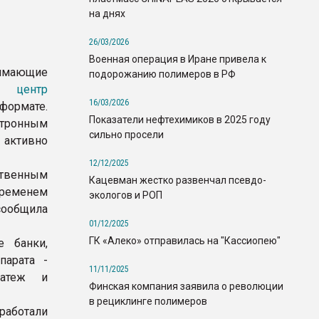
на днях
26/03/2026
Военная операция в Иране привела к
нимающие
подорожанию полимеров в РФ
й центр
16/03/2026
формате.
Показатели нефтехимиков в 2025 году
тронным
сильно просели
активно
12/12/2025
ственным
Кацевман жестко развенчал псевдо-
 временем
экологов и РОП
сообщила
01/12/2025
ГК «Алеко» отправилась на "Кассиопею"
 банки,
парата -
11/11/2025
латеж и
Финская компания заявила о революции
в рециклинге полимеров
работали