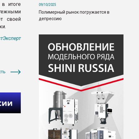
 в итоге
09/10/2025
атежными
Полимерный рынок погружается в
депрессию
ет своей
ки.
тЭксперт
сть