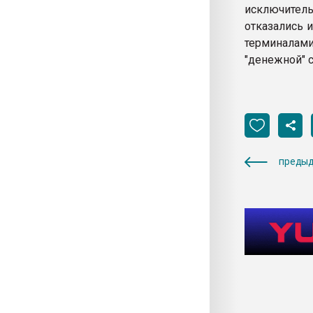
исключитель
отказались 
терминалам
"денежной" с
предыд