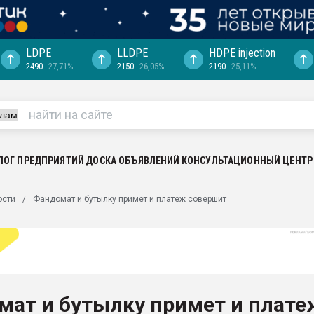
LDPE
LLDPE
HDPE injection
2490
27,71%
2150
26,05%
2190
25,11%
еса -
ината полного
"Ижевскому
ватить рынок
ЛОГ ПРЕДПРИЯТИЙ
ДОСКА ОБЪЯВЛЕНИЙ
КОНСУЛЬТАЦИОННЫЙ ЦЕНТР
ериала
машины:
ости
Фандомат и бутылку примет и платеж совершит
, с.-в.
ция выходит на
отке
ь" довольна
мат и бутылку примет и плате
ьном рынке