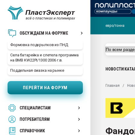
евро/тонна
Продажа готового бизн
ОБСУЖДАЕМ НА ФОРУМЕ
производство SPC лам
цикла
Формовка подкрылков из ПНД
29.07.2026 ФРП помог 
Села батарейка и слетела программа
заводу пластмасс" зах
на BMB KW22PI/1300 2006 г.в.
ППЭ
НОВОСТИ
КАТА
Поддельная смазка на рынке
Помощь в подборе мат
Вакуум-формовочные 
Главная
Нов
ПЕРЕЙТИ НА ФОРУМ
ближайшее подмосковье
Подмосковье, Москва
28.07.2026 Автоматиза
СПЕЦИАЛИСТАМ
первый план в перераб
пластмасс
ПОТРЕБИТЕЛЯМ
28.07.2026 "Техноникол
Фандо
ситуацией на строител
СПРАВОЧНИК