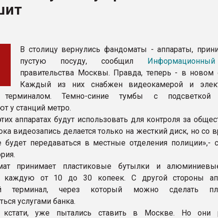
шит
ва ПЭТ
ФОРУМ
В столицу вернулись фандоматы - аппараты, при
пустую посуду, сообщил
Информационны
правительства Москвы. Правда, теперь - в новом 
Каждый из них снабжен видеокамерой и элек
 терминалом. Темно-синие тумбы с подсветкой 
т у станций метро.
тих аппаратах будут использовать для контроля за обще
ока видеозапись делается только на жесткий диск, но со
 будет передаваться в местные отделения полиции»,- 
рия.
ат принимает пластиковые бутылки и алюминиевые
 каждую от 10 до 30 копеек. С другой стороны ап
ый терминал, через который можно сделать п
ься услугами банка.
 кстати, уже пытались ставить в Москве. Но они 