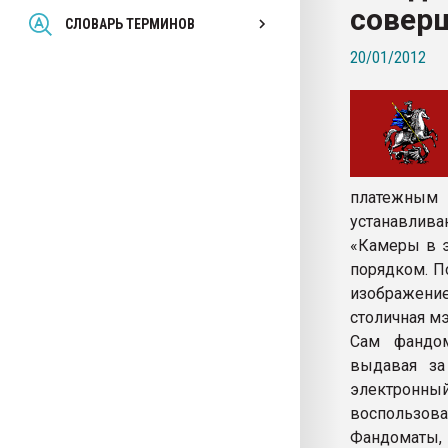
совер
Всё, что касается выду
СЛОВАРЬ ТЕРМИНОВ
бутылок
20/01/2012
ПЕРЕЙТИ НА 
платежным
устанавливаю
«Камеры в э
порядком. П
изображение
столичная мэ
Сам фандом
выдавая за
электронн
воспользоват
Фандоматы,