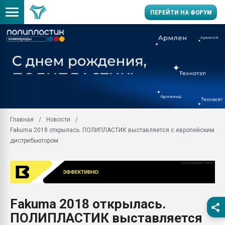
ПЕРЕЙТИ НА ФОРУМ
Помощь в подборе мат
Вакуум-формовочные 
ближайшее подмосковье
Подмосковье, Москва
28.07.2026 Автоматиза
первый план в перераб
Главная
Новости
пластмасс
Fakuma 2018 открылась. ПОЛИПЛАСТИК выставляется с европейским
28.07.2026 "Техноникол
дистрибьютором
ситуацией на строител
Всё, что касается выду
бутылок
Материал поверхности 
вакуумного формовани
Fakuma 2018 открылась.
ПОЛИПЛАСТИК выставляется
Продам отходы Компо
поликарбоната и АБС-п