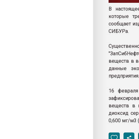
В настояще
которые тр
сообщает и
СИБУРа.
Существенн
"ЗапСибНефт
веществ в в
данные эко
предприятия
16 февраля
зафиксиров
веществ в в
диоксид сер
0,600 мг/м3 