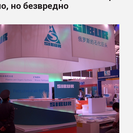
о, но безвредно
ва ПЭТ
ФОРУМ