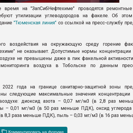
е время на "ЗапСибНефтехиме" проводятся ремонтные
ебуют утилизации углеводородов на факеле. Об этом
здание
"Тюменская линия"
со ссылкой на пресс-службу пре
ого воздействия на окружающую среду горение фак
ехиме" не оказывает. Допустимые нормы концентрации
оздухе не превышены даже в пик факельной активности
мониторинга воздуха в Тобольске по данным пресс
.
 2022 года на границе санитарно-защитной зоны пре
аны следующие максимальные значения концентрации
оздухе: диоксид азота – 0,07 мг/м3 (в 2,8 раз мень
ы – 0,01 мг/м3 (в 50 раз меньше ПДК), оксид углерода
(в 8,3 раза меньше ПДК), пыль – 0,03 мг/м3 (в 16 раз мен