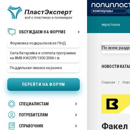
евро/тонна
Продажа готового бизн
ОБСУЖДАЕМ НА ФОРУМЕ
производство SPC лам
цикла
Формовка подкрылков из ПНД
29.07.2026 ФРП помог 
Села батарейка и слетела программа
заводу пластмасс" зах
на BMB KW22PI/1300 2006 г.в.
ППЭ
НОВОСТИ
КАТА
Поддельная смазка на рынке
Помощь в подборе мат
Вакуум-формовочные 
Главная
Нов
ПЕРЕЙТИ НА ФОРУМ
ближайшее подмосковье
Подмосковье, Москва
28.07.2026 Автоматиза
СПЕЦИАЛИСТАМ
первый план в перераб
пластмасс
ПОТРЕБИТЕЛЯМ
28.07.2026 "Техноникол
Факел 
ситуацией на строител
СПРАВОЧНИК