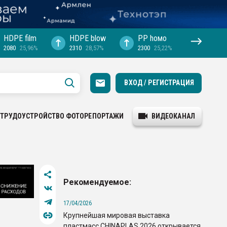
HDPE film
HDPE blow
PP hомо
2080
25,96%
2310
28,57%
2300
25,22%
ВХОД / РЕГИСТРАЦИЯ
ТРУДОУСТРОЙСТВО
ФОТОРЕПОРТАЖИ
ВИДЕОКАНАЛ
Рекомендуемое:
17/04/2026
Крупнейшая мировая выставка
пластмасс CHINAPLAS 2026 открывается