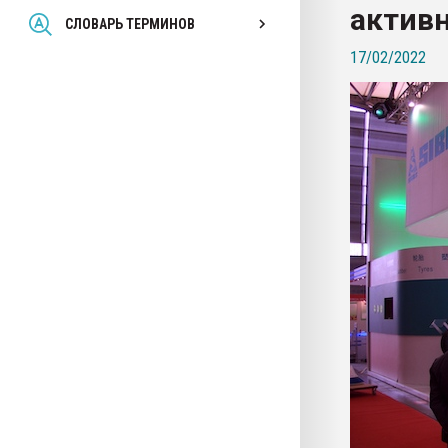
активн
Всё, что касается выду
СЛОВАРЬ ТЕРМИНОВ
бутылок
17/02/2022
ПЕРЕЙТИ НА 