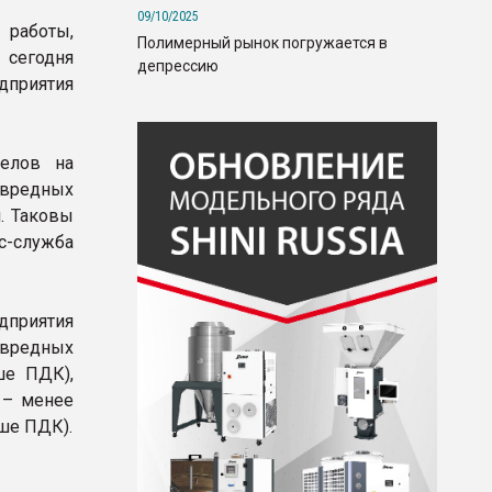
09/10/2025
 работы,
Полимерный рынок погружается в
 сегодня
депрессию
дприятия
елов на
 вредных
. Таковы
-служба
дприятия
 вредных
ше ПДК),
 – менее
ьше ПДК).