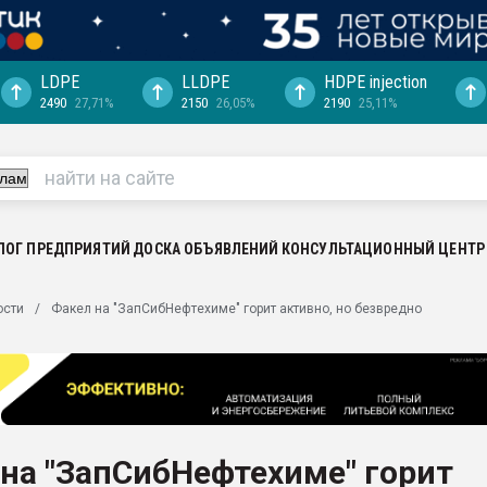
LDPE
LLDPE
HDPE injection
2490
27,71%
2150
26,05%
2190
25,11%
еса -
ината полного
"Ижевскому
ватить рынок
ЛОГ ПРЕДПРИЯТИЙ
ДОСКА ОБЪЯВЛЕНИЙ
КОНСУЛЬТАЦИОННЫЙ ЦЕНТР
ериала
машины:
ости
Факел на "ЗапСибНефтехиме" горит активно, но безвредно
, с.-в.
ция выходит на
отке
ь" довольна
на "ЗапСибНефтехиме" горит
ьном рынке