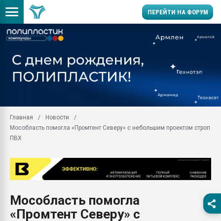
ПЕРЕЙТИ НА ФОРУМ
Продажа готового бизн
производство SPC лам
цикла
29.07.2026 ФРП помог 
заводу пластмасс" зах
ППЭ
Главная
Новости
Помощь в подборе мат
Мособласть помогла «Промтент Северу» с небольшим проектом строп
Вакуум-формовочные 
ПВХ
ближайшее подмосковье
Подмосковье, Москва
28.07.2026 Автоматиза
первый план в перераб
пластмасс
Мособласть помогла
28.07.2026 "Техноникол
«Промтент Северу» с
ситуацией на строител