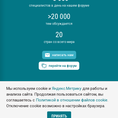
специалистов в день на нашем форуме
>20 000
тем обсуждается
20
стран со всего мира
написать нам
перейти на форум
Мы используем cookie и
Яндекс.Метрику
для работы и
ПластЭксперт © 2006. Все права защищены
анализа сайта. Продолжая пользоваться сайтом, вы
Разрешается копирование материалов сайта с обязательной
ссылкой на www.e-plastic.ru
соглашаетесь с
Политикой в отношении файлов cookie
.
Отключение cookie возможно в настройках браузера.
Разработка сайта
ПРИНЯТЬ