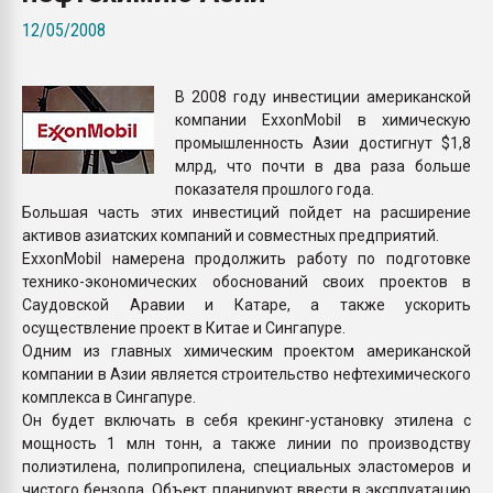
Всё, что касается выду
12/05/2008
бутылок
В 2008 году инвестиции американской
ПЕРЕЙТИ НА 
компании ExxonMobil в химическую
промышленность Азии достигнут $1,8
млрд, что почти в два раза больше
показателя прошлого года.
Большая часть этих инвестиций пойдет на расширение
активов азиатских компаний и совместных предприятий.
ExxonMobil намерена продолжить работу по подготовке
технико-экономических обоснований своих проектов в
Саудовской Аравии и Катаре, а также ускорить
осуществление проект в Китае и Сингапуре.
Одним из главных химическим проектом американской
компании в Азии является строительство нефтехимического
комплекса в Сингапуре.
Он будет включать в себя крекинг-установку этилена с
мощность 1 млн тонн, а также линии по производству
полиэтилена, полипропилена, специальных эластомеров и
чистого бензола. Объект планируют ввести в эксплуатацию