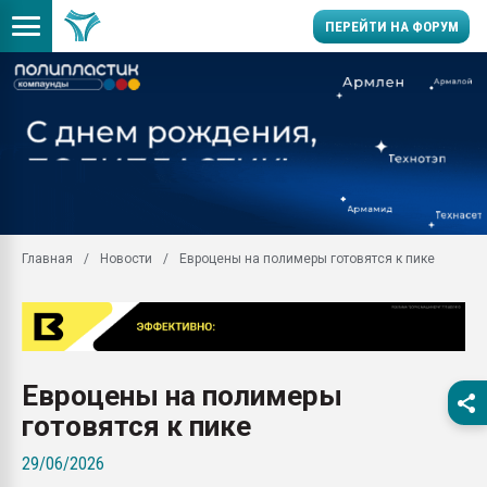
ПЕРЕЙТИ НА ФОРУМ
Продажа готового бизн
производство SPC лам
цикла
29.07.2026 ФРП помог 
заводу пластмасс" зах
ППЭ
Главная
Новости
Евроцены на полимеры готовятся к пике
Помощь в подборе мат
Вакуум-формовочные 
ближайшее подмосковье
Подмосковье, Москва
28.07.2026 Автоматиза
Евроцены на полимеры
первый план в перераб
пластмасс
готовятся к пике
28.07.2026 "Техноникол
29/06/2026
ситуацией на строител