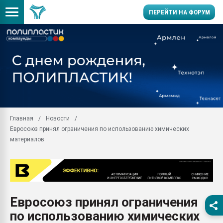
ПЕРЕЙТИ НА ФОРУМ
Продажа готового бизн
производство SPC лам
цикла
29.07.2026 ФРП помог 
заводу пластмасс" зах
ППЭ
Главная
Новости
Помощь в подборе мат
Евросоюз принял ограничения по использованию химических
Вакуум-формовочные 
материалов
ближайшее подмосковье
Подмосковье, Москва
28.07.2026 Автоматиза
первый план в перераб
пластмасс
Евросоюз принял ограничения
28.07.2026 "Техноникол
по использованию химических
ситуацией на строител