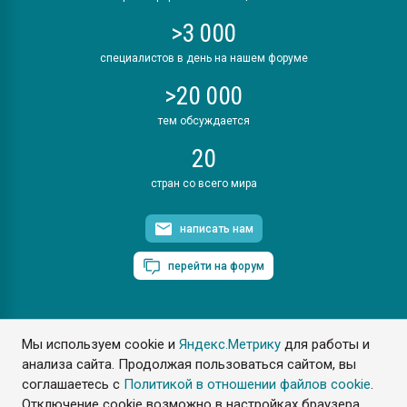
>3 000
специалистов в день на нашем форуме
>20 000
тем обсуждается
20
стран со всего мира
написать нам
перейти на форум
Мы используем cookie и
Яндекс.Метрику
для работы и
ПластЭксперт © 2006. Все права защищены
анализа сайта. Продолжая пользоваться сайтом, вы
Разрешается копирование материалов сайта с обязательной
ссылкой на www.e-plastic.ru
соглашаетесь с
Политикой в отношении файлов cookie
.
Отключение cookie возможно в настройках браузера.
Разработка сайта