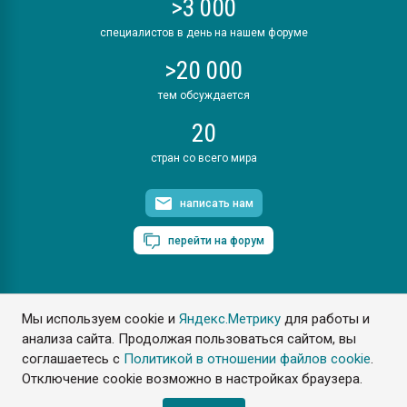
>3 000
специалистов в день на нашем форуме
>20 000
тем обсуждается
20
стран со всего мира
написать нам
перейти на форум
Мы используем cookie и
Яндекс.Метрику
для работы и
ПластЭксперт © 2006. Все права защищены
анализа сайта. Продолжая пользоваться сайтом, вы
Разрешается копирование материалов сайта с обязательной
ссылкой на www.e-plastic.ru
соглашаетесь с
Политикой в отношении файлов cookie
.
Отключение cookie возможно в настройках браузера.
Разработка сайта