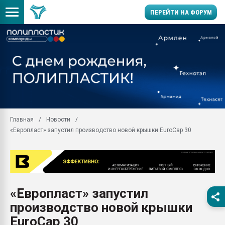
ПЕРЕЙТИ НА ФОРУМ
Продажа готового бизн
производство SPC лам
цикла
29.07.2026 ФРП помог 
заводу пластмасс" зах
ППЭ
Главная
Новости
Помощь в подборе мат
«Европласт» запустил производство новой крышки EuroCap 30
Вакуум-формовочные 
ближайшее подмосковье
Подмосковье, Москва
28.07.2026 Автоматиза
первый план в перераб
«Европласт» запустил
пластмасс
производство новой крышки
28.07.2026 "Техноникол
ситуацией на строител
EuroCap 30