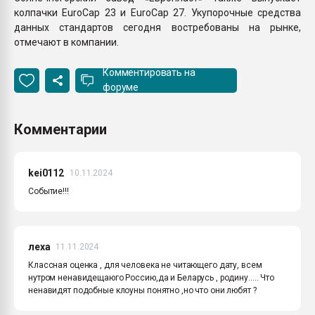
колпачки EuroСap 23 и EuroСap 27. Укупорочные средства
данных стандартов сегодня востребованы на рынке,
отмечают в компании.
Комментировать на
форуме
Комментарии
kei0112
10.11.2024
Событие!!!
леха
11.11.2024
Классная оценка , для человека не читающего дату, всем
нутром ненавидещаюго Россию,да и Беларусь , родину..... Что
ненавидят подобные клоуны понятно ,но что они любят ?