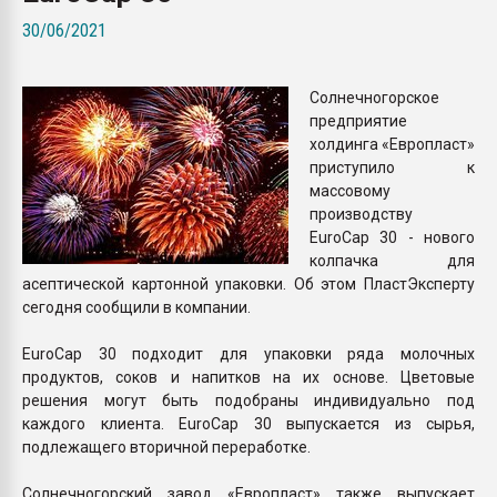
Всё, что касается выду
30/06/2021
бутылок
Солнечногорское
ПЕРЕЙТИ НА 
предприятие
холдинга «Европласт»
приступило к
массовому
производству
EuroCap 30 - нового
колпачка для
асептической картонной упаковки. Об этом ПластЭксперту
сегодня сообщили в компании.
EuroCap 30 подходит для упаковки ряда молочных
продуктов, соков и напитков на их основе. Цветовые
решения могут быть подобраны индивидуально под
каждого клиента. EuroCap 30 выпускается из сырья,
подлежащего вторичной переработке.
Солнечногорский завод «Европласт» также выпускает