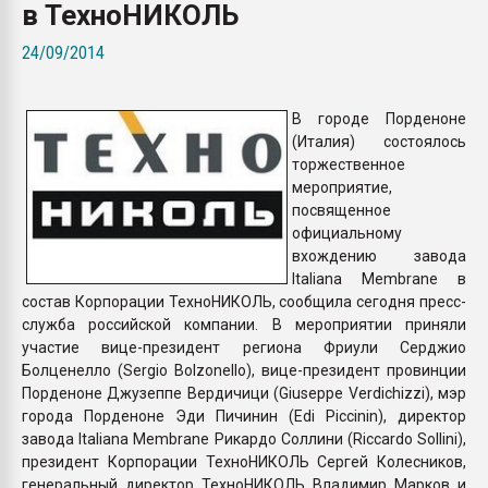
в ТехноНИКОЛЬ
Armaloy PC/ABS-1IM че
24/09/2014
ПЕРЕЙТИ НА 
В городе Порденоне
(Италия) состоялось
торжественное
мероприятие,
посвященное
официальному
вхождению завода
Italiana Membrane в
состав Корпорации ТехноНИКОЛЬ, сообщила сегодня пресс-
служба российской компании. В мероприятии приняли
участие вице-президент региона Фриули Серджио
Болценелло (Sergio Bolzonello), вице-президент провинции
Порденоне Джузеппе Вердичици (Giuseppe Verdichizzi), мэр
города Порденоне Эди Пичинин (Edi Piccinin), директор
завода Italiana Membrane Рикардо Соллини (Riccardo Sollini),
президент Корпорации ТехноНИКОЛЬ Сергей Колесников,
генеральный директор ТехноНИКОЛЬ Владимир Марков и