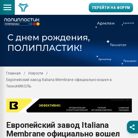
ПЕРЕЙТИ НА ФОРУМ
Помощь в подборе мат
Вакуум-формовочные 
ближайшее подмосковье
Подмосковье, Москва
28.07.2026 Автоматиза
первый план в перераб
Главная
Новости
пластмасс
Европейский завод Italiana Membrane официально вошел в
28.07.2026 "Техноникол
ТехноНИКОЛЬ
ситуацией на строител
Всё, что касается выду
бутылок
Материал поверхности 
вакуумного формовани
Европейский завод Italiana
Membrane официально вошел
Продам отходы Компо
поликарбоната и АБС-п