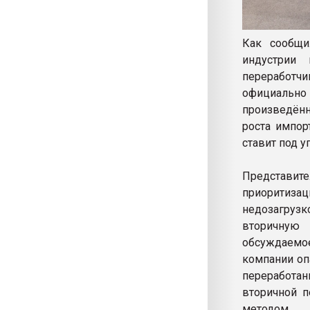
Как сообщи
индустрии 
переработчи
официально
произведённ
роста импор
ставит под 
Представит
приоритиза
недозагру
вторичную 
обсуждаемо
компании оп
переработа
вторичной п
методом.