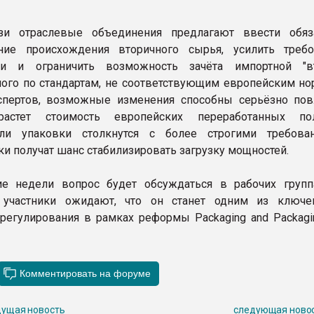
зи отраслевые объединения предлагают ввести обяз
ние происхождения вторичного сырья, усилить треб
ии и ограничить возможность зачёта импортной "вт
ого по стандартам, не соответствующим европейским но
спертов, возможные изменения способны серьёзно пов
астет стоимость европейских переработанных пол
ели упаковки столкнутся с более строгими требова
ки получат шанс стабилизировать загрузку мощностей.
е недели вопрос будет обсуждаться в рабочих групп
 участники ожидают, что он станет одним из ключ
регулирования в рамках реформы Packaging and Packagi
ущая новость
следующая ново