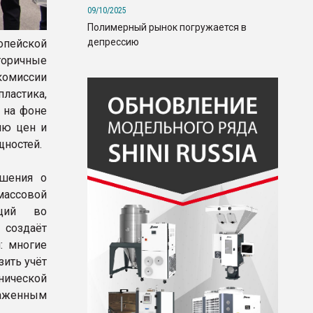
09/10/2025
Полимерный рынок погружается в
депрессию
опейской
оричные
комиссии
ластика,
 на фоне
ию цен и
щностей.
ешения о
ассовой
иций во
 создаёт
: многие
зить учёт
нической
лаженным