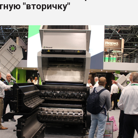
ную "вторичку"
ва ПЭТ
ФОРУМ