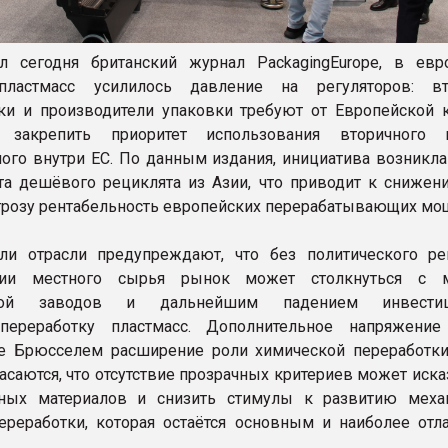
л сегодня британский журнал PackagingEurope, в евр
пластмасс усилилось давление на регуляторов: вт
ки и производители упаковки требуют от Европейской 
 закрепить приоритет использования вторичного п
ого внутри ЕС. По данным издания, инициатива возникла
та дешёвого рециклята из Азии, что приводит к снижен
угрозу рентабельность европейских перерабатывающих мо
ели отрасли предупреждают, что без политического р
ции местного сырья рынок может столкнуться с м
зкой заводов и дальнейшим падением инвест
переработку пластмасс. Дополнительное напряжение
е Брюсселем расширение роли химической переработки
асаются, что отсутствие прозрачных критериев может иска
нных материалов и снизить стимулы к развитию меха
ереработки, которая остаётся основным и наиболее от