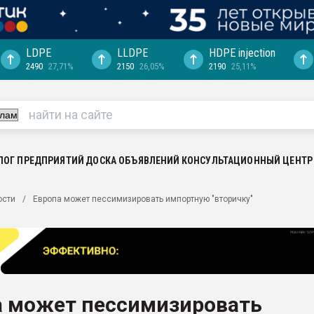
LDPE
LLDPE
HDPE injection
2490
27,71%
2150
26,05%
2190
25,11%
еса -
ината полного
"Ижевскому
ватить рынок
ЛОГ ПРЕДПРИЯТИЙ
ДОСКА ОБЪЯВЛЕНИЙ
КОНСУЛЬТАЦИОННЫЙ ЦЕНТР
ериала
машины:
ости
Европа может пессимизировать импортную "вторичку"
, с.-в.
ция выходит на
отке
ь" довольна
а может пессимизировать
ьном рынке