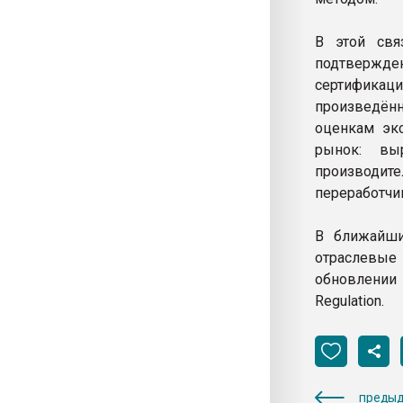
В этой свя
подтвержде
сертификац
произведённ
оценкам эк
рынок: выр
производит
переработчи
В ближайши
отраслевые
обновлении 
Regulation.
предыд