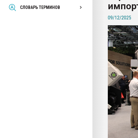
импорт
Всё, что касается выду
СЛОВАРЬ ТЕРМИНОВ
бутылок
09/12/2025
ПЕРЕЙТИ НА 