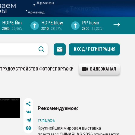
HDPE film
HDPE blow
PP hомо
2080
25,96%
2310
28,57%
2300
25,22%
ВХОД / РЕГИСТРАЦИЯ
ТРУДОУСТРОЙСТВО
ФОТОРЕПОРТАЖИ
ВИДЕОКАНАЛ
Рекомендуемое:
17/04/2026
Крупнейшая мировая выставка
пластмасс CHINAPLAS 2026 открывается