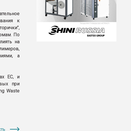
ательное
ования к
орички",
рмам. По
лиять на
имеров,
ниями, а
ах ЕС, и
евых при
ng Waste
сть