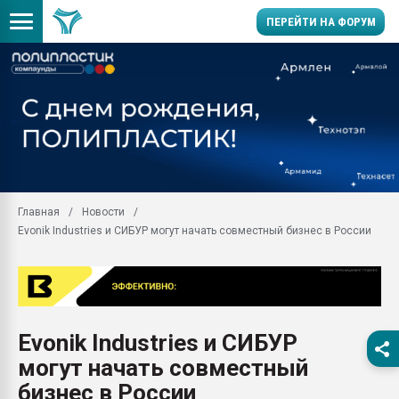
ПЕРЕЙТИ НА ФОРУМ
28.07.2026 Автоматиза
первый план в перераб
пластмасс
28.07.2026 "Техноникол
ситуацией на строител
Всё, что касается выду
Главная
Новости
бутылок
Evonik Industries и СИБУР могут начать совместный бизнес в России
Материал поверхности 
вакуумного формовани
Продам отходы Компо
поликарбоната и АБС-п
Armaloy PC/ABS-1IM че
Evonik Industries и СИБУР
26.07.2022 "Сибирский т
могут начать совместный
намного дороже
бизнес в России
Профильная литератур