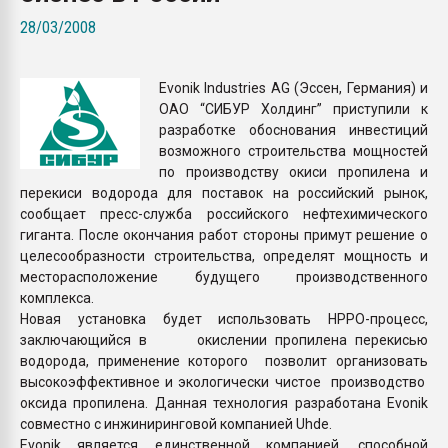
покупка, обмен
28/03/2008
ПЕРЕЙТИ НА 
Evonik Industries AG (Эссен, Германия) и
ОАО “СИБУР Холдинг” приступили к
разработке обоснования инвестиций
возможного строительства мощностей
по производству окиси пропилена и
перекиси водорода для поставок на российский рынок,
сообщает пресс-служба российского нефтехимического
гиганта. После окончания работ стороны примут решение о
целесообразности строительства, определят мощность и
месторасположение будущего производственного
комплекса.
Новая установка будет использовать HPPO-процесс,
заключающийся в окислении пропилена перекисью
водорода, применение которого позволит организовать
высокоэффективное и экологически чистое производство
оксида пропилена. Данная технология разработана Evonik
совместно с инжиниринговой компанией Uhde.
Evonik является единственной компанией, способной