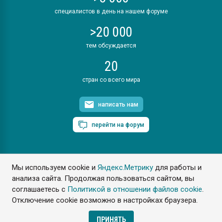
специалистов в день на нашем форуме
>20 000
тем обсуждается
20
стран со всего мира
написать нам
перейти на форум
Мы используем cookie и
Яндекс.Метрику
для работы и
ПластЭксперт © 2006. Все права защищены
анализа сайта. Продолжая пользоваться сайтом, вы
Разрешается копирование материалов сайта с обязательной
ссылкой на www.e-plastic.ru
соглашаетесь с
Политикой в отношении файлов cookie
.
Отключение cookie возможно в настройках браузера.
Разработка сайта
ПРИНЯТЬ