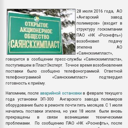
Armaloy PC/ABS-1IM че
28 июля 2016 года, АО
«Ангарский завод
ПЕРЕЙТИ НА 
полимеров» (входит в
структуру госкомпании
ПАО «НК «Роснефть»)
возобновил подачу
этилена АО
«Саянскхимпласт»,
говорится в сообщении пресс-службы «Саянскхимпласта»,
поступившем в ПластЭксперт. Точное время возобновления
поставки было сообщено телефонограммой. Ответной
телефонограммой «Саянскхимпласт» подтвердил
готовность к приёму.
Напомним, после
аварийной остановки
в феврале текущего
года установки ЭП-300 Ангарского завода полимеров
оборудование было в ремонте почти пять месяцев. С 1 июля
начались поставки этилена, но уже 18 июля были вновь
прекращены в связи возникшими техническими
проблемами. По сообщению ПАО «НК «Роснефть», после