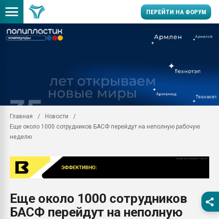
ПЕРЕЙТИ НА ФОРУМ
Продажа готового бизн
производство SPC лам
цикла
29.07.2026 ФРП помог 
заводу пластмасс" зах
ППЭ
Главная
Новости
Помощь в подборе мат
Еще около 1000 сотрудников БАСФ перейдут на неполную рабочую
Вакуум-формовочные 
неделю
ближайшее подмосковье
Подмосковье, Москва
28.07.2026 Автоматиза
первый план в перераб
пластмасс
Еще около 1000 сотрудников
28.07.2026 "Техноникол
БАСФ перейдут на неполную
ситуацией на строител