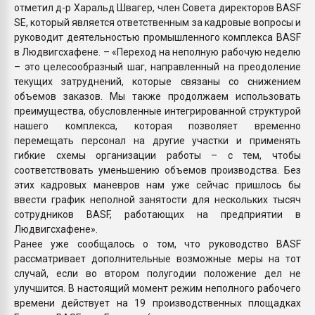
отметил д-р Харальд Швагер, член Совета директоров BASF
SE, который является ответственным за кадровые вопросы и
руководит деятельностью промышленного комплекса BASF
в Людвигсхафене. – «Переход на неполную рабочую неделю
– это целесообразный шаг, направленный на преодоление
текущих затруднений, которые связаны со снижением
объемов заказов. Мы также продолжаем использовать
преимущества, обусловленные интегрированной структурой
нашего комплекса, которая позволяет временно
перемещать персонал на другие участки и применять
гибкие схемы организации работы – с тем, чтобы
соответствовать уменьшению объемов производства. Без
этих кадровых маневров нам уже сейчас пришлось бы
ввести график неполной занятости для нескольких тысяч
сотрудников BASF, работающих на предприятии в
Людвигсхафене».
Ранее уже сообщалось о том, что руководство BASF
рассматривает дополнительные возможные меры на тот
случай, если во втором полугодии положение дел не
улучшится. В настоящий момент режим неполного рабочего
времени действует на 19 производственных площадках