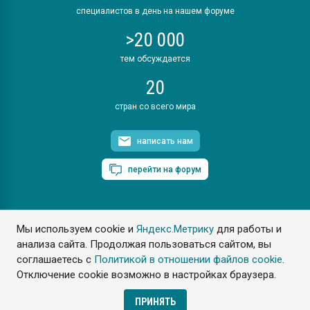
специалистов в день на нашем форуме
>20 000
тем обсуждается
20
стран со всего мира
написать нам
перейти на форум
Мы используем cookie и
Яндекс.Метрику
для работы и
ПластЭксперт © 2006. Все права защищены
анализа сайта. Продолжая пользоваться сайтом, вы
Разрешается копирование материалов сайта с обязательной
ссылкой на www.e-plastic.ru
соглашаетесь с
Политикой в отношении файлов cookie
.
Отключение cookie возможно в настройках браузера.
Разработка сайта
ПРИНЯТЬ