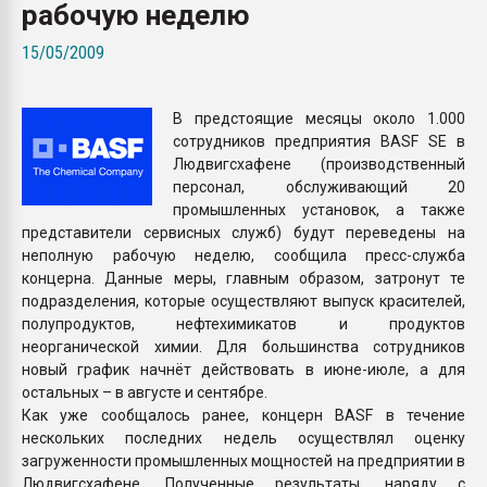
рабочую неделю
Всё, что касается выду
бутылок
15/05/2009
ПЕРЕЙТИ НА 
В предстоящие месяцы около 1.000
сотрудников предприятия BASF SE в
Людвигсхафене (производственный
персонал, обслуживающий 20
промышленных установок, а также
представители сервисных служб) будут переведены на
неполную рабочую неделю, сообщила пресс-служба
концерна. Данные меры, главным образом, затронут те
подразделения, которые осуществляют выпуск красителей,
полупродуктов, нефтехимикатов и продуктов
неорганической химии. Для большинства сотрудников
новый график начнёт действовать в июне-июле, а для
остальных – в августе и сентябре.
Как уже сообщалось ранее, концерн BASF в течение
нескольких последних недель осуществлял оценку
загруженности промышленных мощностей на предприятии в
Людвигсхафене. Полученные результаты, наряду с