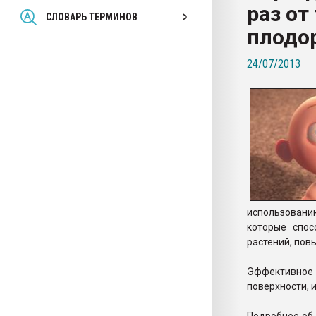
раз от
Всё, что касается выду
СЛОВАРЬ ТЕРМИНОВ
бутылок
плодо
24/07/2013
ПЕРЕЙТИ НА 
использовани
которые спос
растений, пов
Эффективное 
поверхности, 