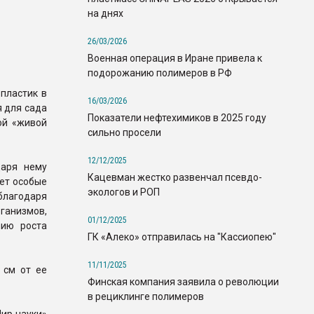
на днях
26/03/2026
Военная операция в Иране привела к
подорожанию полимеров в РФ
пластик в
16/03/2026
 для сада
Показатели нефтехимиков в 2025 году
ой «живой
сильно просели
12/12/2025
даря нему
Кацевман жестко развенчал псевдо-
ает особые
экологов и РОП
благодаря
ганизмов,
01/12/2025
нию роста
ГК «Алеко» отправилась на "Кассиопею"
11/11/2025
 см от ее
Финская компания заявила о революции
в рециклинге полимеров