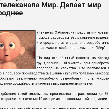
 телеканала Мир. Делает мир
ва ПЭТ
роднее
ФОРУМ
Ученые из Хабаровска представили новый 
помощь садоводам. Это различные изделия
и огорода, но из специально разработанн
пластмассы», сообщила текомпания "Мир".
"На вид это обычный пластик, но благо
грунт, засыпанный в контейнеры, приобрет
плодородные свойства. Это получается 
ю в процессе производства смешанных культур полезных микроор
обствуют увеличению микробного разнообразия почв, ускоре
ышению урожайности и качества выращиваемых культур.
действие такой пластмассы проявляется на расстоянии до 35
и сохраняется в течение 10 лет при использовании этой продукции.