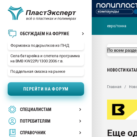
евро/тонна
Продажа готового бизн
ОБСУЖДАЕМ НА ФОРУМЕ
производство SPC лам
цикла
Формовка подкрылков из ПНД
29.07.2026 ФРП помог 
Села батарейка и слетела программа
заводу пластмасс" зах
на BMB KW22PI/1300 2006 г.в.
ППЭ
НОВОСТИ
КАТА
Поддельная смазка на рынке
Помощь в подборе мат
Вакуум-формовочные 
Главная
Нов
ПЕРЕЙТИ НА ФОРУМ
ближайшее подмосковье
Подмосковье, Москва
28.07.2026 Автоматиза
СПЕЦИАЛИСТАМ
первый план в перераб
пластмасс
ПОТРЕБИТЕЛЯМ
28.07.2026 "Техноникол
Еще од
ситуацией на строител
СПРАВОЧНИК