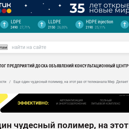
LDPE
LLDPE
HDPE injection
2490
27,71%
2150
26,05%
2190
25,11%
еса -
ината полного
"Ижевскому
ватить рынок
ЛОГ ПРЕДПРИЯТИЙ
ДОСКА ОБЪЯВЛЕНИЙ
КОНСУЛЬТАЦИОННЫЙ ЦЕНТР
ериала
машины:
ости
Еще один чудесный полимер, на этот раз от телеканала Мир. Делае
, с.-в.
ция выходит на
отке
ь" довольна
ин чудесный полимер, на этот
ьном рынке