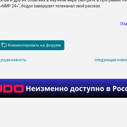
этом и других событиях в научном мире смотрите в программе «
 «МИР 24»", бодро завершает телеканал свой рассказ.
Пла
ущая новость
следующая ново