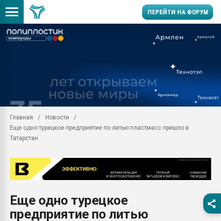
ПЕРЕЙТИ НА ФОРУМ
Продажа готового бизн
производство SPC лам
цикла
29.07.2026 ФРП помог 
заводу пластмасс" зах
ППЭ
Главная
Новости
Помощь в подборе мат
Еще одно турецкое предприятие по литью пластмасс пришло в
Вакуум-формовочные 
Татарстан
ближайшее подмосковье
Подмосковье, Москва
28.07.2026 Автоматиза
первый план в перераб
пластмасс
Еще одно турецкое
28.07.2026 "Техноникол
предприятие по литью
ситуацией на строител