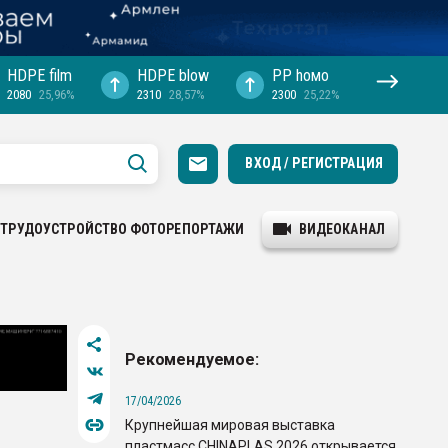
HDPE film
HDPE blow
PP hомо
2080
25,96%
2310
28,57%
2300
25,22%
ВХОД / РЕГИСТРАЦИЯ
ТРУДОУСТРОЙСТВО
ФОТОРЕПОРТАЖИ
ВИДЕОКАНАЛ
Рекомендуемое:
17/04/2026
Крупнейшая мировая выставка
пластмасс CHINAPLAS 2026 открывается