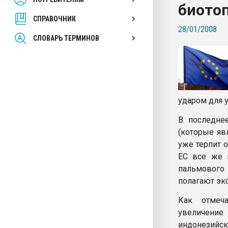
биото
покупка, обмен
СПРАВОЧНИК
28/01/2008
ПЕРЕЙТИ НА 
СЛОВАРЬ ТЕРМИНОВ
ударом для 
В последне
(которые яв
уже терпит 
ЕС все же п
пальмового
полагают эк
Как отмеча
увеличени
индонезийск