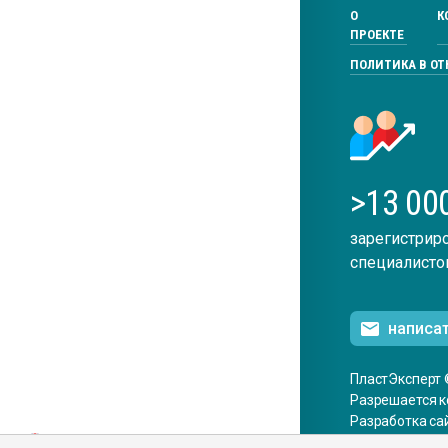
О
К
ПРОЕКТЕ
ПОЛИТИКА В О
>13 00
зарегистрир
специалисто
написа
ПластЭксперт 
Разрешается к
Разработка са
ENG