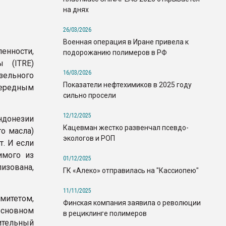
на днях
26/03/2026
Военная операция в Иране привела к
нности,
подорожанию полимеров в РФ
ы (ITRE)
16/03/2026
зельного
Показатели нефтехимиков в 2025 году
чередным
сильно просели
12/12/2025
ндонезии
Кацевман жестко развенчал псевдо-
о масла)
экологов и РОП
т. И если
имого из
01/12/2025
изована,
ГК «Алеко» отправилась на "Кассиопею"
11/11/2025
митетом,
Финская компания заявила о революции
сновном
в рециклинге полимеров
ительный