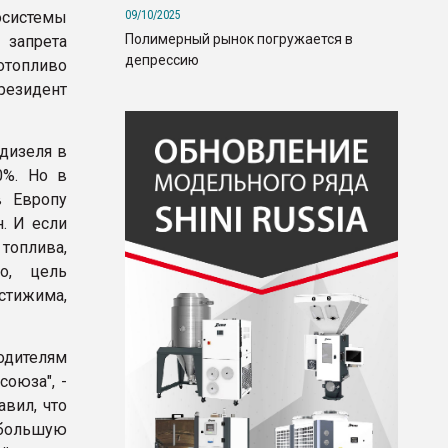
09/10/2025
системы
Полимерный рынок погружается в
запрета
депрессию
топливо
резидент
одизеля в
0%. Но в
в Европу
. И если
топлива,
о, цель
стижима,
одителям
союза", -
вил, что
 большую