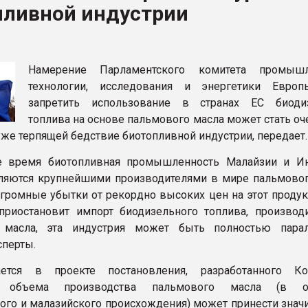
пливной индустрии
ФОРУМ
Намерение Парламентского комитета промышле
технологии, исследования и энергетики Европ
запретить использование в странах ЕС биоди
топлива на основе пальмового масла может стать о
уже терпящей бедствие биотопливной индустрии, передает.
е время биотопливная промышленность Малайзии и И
ляются крупнейшими производителями в мире пальмовог
огромные убытки от рекордно высоких цен на этот продук
риостановит импорт биодизельного топлива, производ
 масла, эта индустрия может быть полностью парал
сперты.
ется в проекте постановления, разработанного Ко
е объема производства пальмового масла (в о
ого и малазийского происхождения) может принести знач