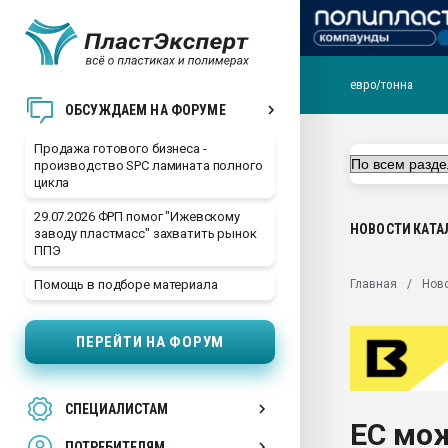
евро/тонна
28.07.2026 Автоматиза
ОБСУЖДАЕМ НА ФОРУМЕ
первый план в перераб
пластмасс
Продажа готового бизнеса -
производство SPC ламината полного
28.07.2026 "Техноникол
цикла
ситуацией на строител
29.07.2026 ФРП помог "Ижевскому
Всё, что касается выду
НОВОСТИ
КАТА
заводу пластмасс" захватить рынок
бутылок
ППЭ
Материал поверхности 
Главная
Нов
Помощь в подборе материала
вакуумного формовани
Продам отходы Компо
ПЕРЕЙТИ НА ФОРУМ
поликарбоната и АБС-п
Armaloy PC/ABS-1IM че
26.07.2022 "Сибирский т
СПЕЦИАЛИСТАМ
намного дороже
ЕС мож
ПОТРЕБИТЕЛЯМ
Профильная литератур