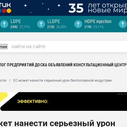
LDPE
LLDPE
HDPE injection
2490
27,71%
2150
26,05%
2190
25,11%
ция выходит на
отке
ь" довольна
ьном рынке
ва ПЭТ
ЛОГ ПРЕДПРИЯТИЙ
ДОСКА ОБЪЯВЛЕНИЙ
КОНСУЛЬТАЦИОННЫЙ ЦЕНТР
пуансона для
ости
ЕС может нанести серьезный урон биотопливной индустрии
я
зиция
ластика
рный цвет
итан" стал
ет нанести серьезный урон
а. Продажа,