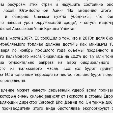
м ресурсам этих стран и нарушить состояние эко
х лесов Юго-Восточной Азии. "Но введение этого 
но и неверно. Сначала нужно убедиться, что био
но наносит урон окружающей среде", - сетует вице-п
odiesel Association Унни Кришна Уннитан.
м в марте 2007г. ЕС сообщил о том, что к 2010г. доля би
потребляемого топлива должна достичь как минимум 1
нваря по ноябрь прошлого года объемы проданного 
го пальмового масла снизились на 20,2% до 1,9 млн тонн
ние относительно запрета на ввоз биодизельного 
нного из пальмового масла, все же будет принят
ва ЕС о конечном переходе на чистое топливо будет недо
специалисты.
новление может нанести серьезный ущерб всем произв
 которые очень сильно зависят от экспорта в страны Евро
авляющий директор Carotech Bhd Дэвид Хо. Он также доба
 производители этого вида биотоплива экспортируют