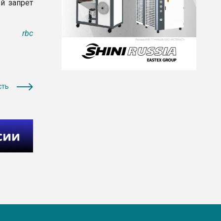
й запрет
rbc
сть