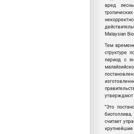
вред лесны
тропически
некоррект
действитель
Malaysian Bi
Тем времене
структуре 
период с я
малайзийско
постановле
изготовле
правительст
утверждают 
"Это поста
биотоплива,
считает упр
крупнейшие