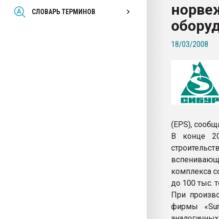
норве
Всё, что касается выду
СЛОВАРЬ ТЕРМИНОВ
бутылок
обору
18/03/2008
ПЕРЕЙТИ НА 
(EPS), сообщ
В конце 2
строительс
вспенивающе
комплекса с
до 100 тыс. т
При произво
фирмы «Sun
аналогичных