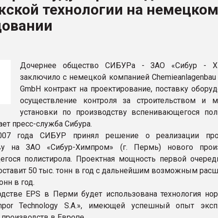
жской технологии на немецко
ва ПЭТ
довании
ФОРУМ
Дочернее общество СИБУРа - ЗАО «Сибур - Х
заключило с немецкой компанией Chemieanlagenbau 
GmbH контракт на проектирование, поставку оборуд
осуществление контроля за строительством и 
установки по производству вспенивающегося пол
ает пресс-служба Сибура.
007 года СИБУР принял решение о реализации про
тву на ЗАО «Сибур-Химпром» (г. Пермь) нового прои
гося полистирола. Проектная мощность первой очеред
оставит 50 тыс. тонн в год с дальнейшим возможным рас
онн в год.
дстве EPS в Перми будет использована технология но
por Technology S.A.», имеющей успешный опыт эксп
 производств в Европе.