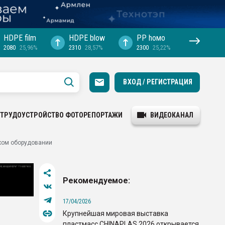
HDPE film
HDPE blow
PP hомо
2080
25,96%
2310
28,57%
2300
25,22%
ВХОД / РЕГИСТРАЦИЯ
ТРУДОУСТРОЙСТВО
ФОТОРЕПОРТАЖИ
ВИДЕОКАНАЛ
цком оборудовании
Рекомендуемое:
17/04/2026
Крупнейшая мировая выставка
пластмасс CHINAPLAS 2026 открывается