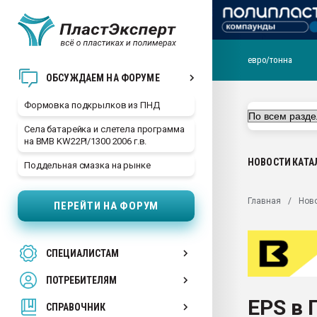
евро/тонна
Продажа готового бизн
ОБСУЖДАЕМ НА ФОРУМЕ
производство SPC лам
цикла
Формовка подкрылков из ПНД
29.07.2026 ФРП помог 
Села батарейка и слетела программа
заводу пластмасс" зах
на BMB KW22PI/1300 2006 г.в.
ППЭ
НОВОСТИ
КАТА
Поддельная смазка на рынке
Помощь в подборе мат
Вакуум-формовочные 
Главная
Нов
ПЕРЕЙТИ НА ФОРУМ
ближайшее подмосковье
Подмосковье, Москва
28.07.2026 Автоматиза
СПЕЦИАЛИСТАМ
первый план в перераб
пластмасс
ПОТРЕБИТЕЛЯМ
28.07.2026 "Техноникол
EPS в 
ситуацией на строител
СПРАВОЧНИК