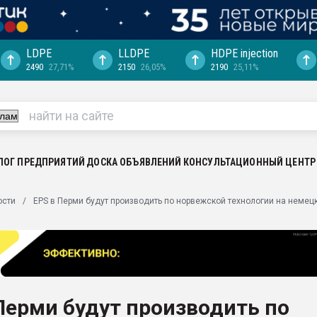
LDPE
LLDPE
HDPE injection
2490
27,71%
2150
26,05%
2190
25,11%
еса -
ината полного
"Ижевскому
ватить рынок
ЛОГ ПРЕДПРИЯТИЙ
ДОСКА ОБЪЯВЛЕНИЙ
КОНСУЛЬТАЦИОННЫЙ ЦЕНТР
ериала
машины:
ости
EPS в Перми будут производить по норвежской технологии на неме
, с.-в.
ция выходит на
отке
ь" довольна
Перми будут производить по
ьном рынке