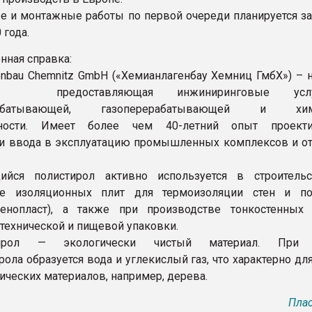
е и монтажные работы по первой очереди планируется з
 года.
ная справка:
enbau Chemnitz GmbH («Хемианлагенбау Хемниц ГмбХ») – 
я, предоставляющая инжиниринговые ус
ерабатывающей, газоперерабатывающей и хим
ности. Имеет более чем 40-летний опыт проектир
и ввода в эксплуатацию промышленных комплексов и о
ийся полистирол активно используется в строитель
ве изоляционных плит для термоизоляции стен и п
пенопласт), а также при производстве тонкостенных 
 технической и пищевой упаковки.
тирол — экологически чистый материал. При 
ола образуется вода и углекислый газ, что характерно дл
ических материалов, например, дерева.
Плас