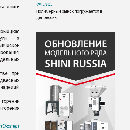
09/10/2025
авершить
Полимерный рынок погружается в
депрессию
немецкая
луги в
ической
ования,
тдельных
стве при
одвесных
изделий,
горении
я горения
тЭксперт