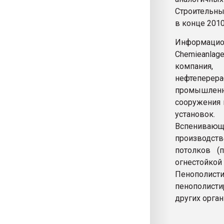
Строительны
в конце 2010
Информацион
Chemieanlag
компани
нефтепер
промышлен
сооружения 
установок.
Вспенивающ
производст
потолков (
огнестойкой
Пенополис
пенополистир
других орган