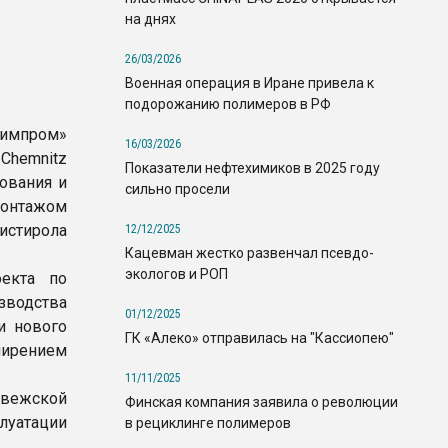
м
на днях
26/03/2026
Военная операция в Иране привела к
подорожанию полимеров в РФ
импром»
16/03/2026
Chemnitz
Показатели нефтехимиков в 2025 году
ования и
сильно просели
монтажом
истирола
12/12/2025
Кацевман жестко развенчал псевдо-
экологов и РОП
екта по
зводства
01/12/2025
и нового
ГК «Алеко» отправилась на "Кассиопею"
ширением
11/11/2025
рвежской
Финская компания заявила о революции
луатации
в рециклинге полимеров