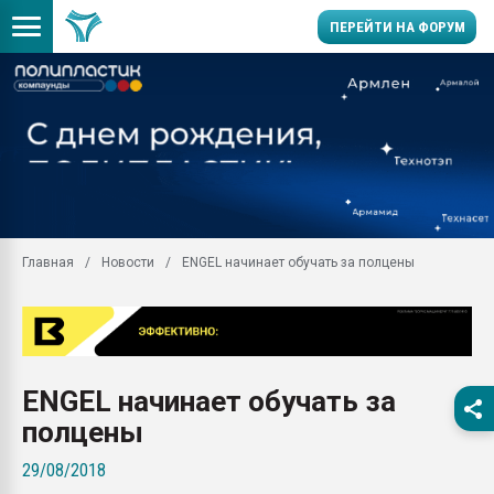
ПЕРЕЙТИ НА ФОРУМ
11.09.2020 Нанотрубки
универсальны, что рос
умельцы изготовили м
колонок полностью из 
Продажа готового бизн
производство SPC лам
цикла
Главная
Новости
ENGEL начинает обучать за полцены
29.07.2026 ФРП помог 
заводу пластмасс" зах
ППЭ
Помощь в подборе мат
ENGEL начинает обучать за
Вакуум-формовочные 
ближайшее подмосковье
полцены
Подмосковье, Москва
29/08/2018
28.07.2026 Автоматиза
первый план в перераб