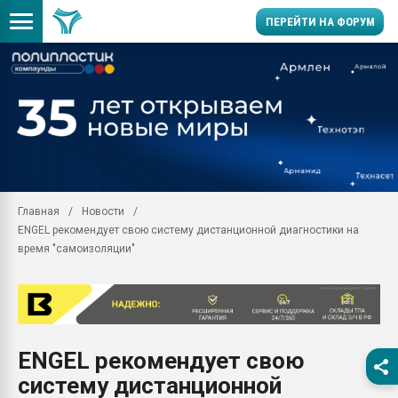
ПЕРЕЙТИ НА ФОРУМ
Продажа готового бизн
производство SPC лам
цикла
29.07.2026 ФРП помог 
заводу пластмасс" зах
ППЭ
Главная
Новости
Помощь в подборе мат
ENGEL рекомендует свою систему дистанционной диагностики на
Вакуум-формовочные 
время "самоизоляции"
ближайшее подмосковье
Подмосковье, Москва
28.07.2026 Автоматиза
первый план в перераб
пластмасс
ENGEL рекомендует свою
28.07.2026 "Техноникол
систему дистанционной
ситуацией на строител