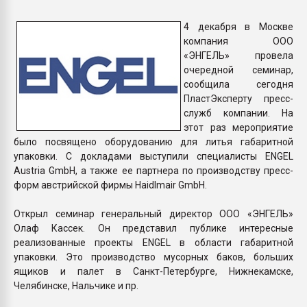
Armaloy PC/ABS-1IM че
4 декабря в Москве
компания ООО
ПЕРЕЙТИ НА 
«ЭНГЕЛЬ» провела
очередной семинар,
сообщила сегодня
ПластЭксперту пресс-
служб компании. На
этот раз мероприятие
было посвящено оборудованию для литья габаритной
упаковки. С докладами выступили специалисты ENGEL
Austria GmbH, а также ее партнера по производству пресс-
форм австрийской фирмы Haidlmair GmbH.
Открыл семинар генеральный директор ООО «ЭНГЕЛЬ»
Олаф Кассек. Он представил публике интересные
реализованные проекты ENGEL в области габаритной
упаковки. Это производство мусорных баков, больших
ящиков и палет в Санкт-Петербурге, Нижнекамске,
Челябинске, Нальчике и пр.