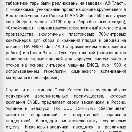
габаритной тары были реализованы на заводах «Ай-Пласт»,
г. Нижнекамск (уникальный проект на основе крупнейшего в
Восточной Европе и в России ТПА ENGEL duo 5500 по выпуску
контейнеров емкостью 1100 л для сбора бытовых отходов),
«Строймаш», г. Нальчик (высокотехнологичный комплекс для
производства экологичных пластиковых 700-литровых
контейнеров для сбора и хранения плодов и овощей на
основе ТПА ENGEL duo 2700 c применением многоосевого
робота) и «Топол-Эко», г. Гусь Хрустальный (производство
полипропиленовых панелей для корпусов систем очистки
стоков на основе литьевой машины ENGEL duo 1500 с
использованием технологии химического вспенивания
материала в пресс-форме.)
Подвел итог семинара Олаф Кассек. Он в очередной раз
подчеркнул дополнительные преимущества, которые
компания ENGEL предлагает своим заказчикам в России,
Украине и Беларуси. Так, ООО «ЭНГЕЛЬ» обеспечивает
клиентов непрерывной и оперативной сервисной
поддержкой благодаря многочисленному сервисному
отделу. Инженеры-наладчики находятся в различных