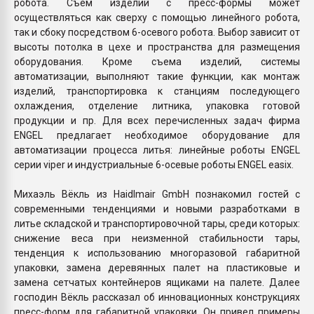
робота. Съем изделий с пресс-формы может
осуществляться как сверху с помощью линейного робота,
так и сбоку посредством 6-осевого робота. Выбор зависит от
высоты потолка в цехе и пространства для размещения
оборудования. Кроме съема изделий, системы
автоматизации, выполняют такие функции, как монтаж
изделий, транспортировка к станциям последующего
охлаждения, отделение литника, упаковка готовой
продукции и пр. Для всех перечисленных задач фирма
ENGEL предлагает необходимое оборудование для
автоматизации процесса литья: линейные роботы ENGEL
серии viper и индустриальные 6-осевые роботы ENGEL easix.
Михаэль Вёкль из Haidlmair GmbH познакомил гостей с
современными тенденциями и новыми разработками в
литье складской и транспортировочной тары, среди которых:
снижение веса при неизменной стабильности тары,
тенденция к использованию многоразовой габаритной
упаковки, замена деревянных палет на пластиковые и
замена сетчатых контейнеров ящиками на палете. Далее
господин Вёкль рассказал об инновационных конструкциях
пресс-форм для габаритной упаковки. Он привел примеры