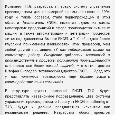
Компания T.I.G. разработала первую систему управления
производством для полимерной промышленности в 1994
году и, таким образом, стала первопроходцем в этой
области. Аналогично, ENGEL является одним из самых
новаторских предприятий в сфере производства литьевых
машин, а также автоматизации и интеграции процессов
литья под давлением. Вместе ENGEL и T.I.G. обладают более
глубоким пониманием взаимосвязи этих процессов, чем
любой другой поставщик.
«У нас амбициозные планы на
совместную работу. Внедрение цифровых технологий в
производственные процессы полимерной промышленности
становится все более важной задачей,
– отметил доктор
Штефан Энгледер, технический директор ENGEL. –
Я рад, что
у нас появилась возможность еще больше усилить
взаимодействие наших компаний».
В структуре группы компаний ENGEL T.I.G. будет
представлять независимое подразделение. Две системы
управления производством, e-factory от ENGEL и authentig от
T.I.G., будут и дальше предлагаться клиентам как
независимые решения. Разработка обоих проектов