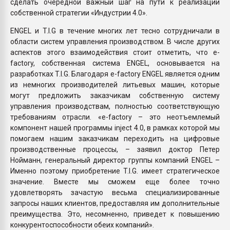
сделать очередной важный шаг на пути к реализации
собственной стратегии «Индустрии 4.0».
ENGEL и T.I.G в течение многих лет тесно сотрудничали в
области систем управления производством. В числе других
аспектов этого взаимодействия стоит отметить, что e-
factory, собственная система ENGEL, основывается на
разработках T.I.G. Благодаря e-factory ENGEL является одним
из немногих производителей литьевых машин, которые
могут предложить заказчикам собственную систему
управления производствам, полностью соответствующую
требованиям отрасли. «e-factory – это неотъемлемый
компонент нашей программы inject 4.0, в рамках которой мы
помогаем нашим заказчикам переходить на цифровые
производственные процессы, – заявил доктор Петер
Нойманн, генеральный директор группы компаний ENGEL –
Именно поэтому приобретение T.I.G. имеет стратегическое
значение. Вместе мы сможем еще более точно
удовлетворять зачастую весьма специализированные
запросы наших клиентов, предоставляя им дополнительные
преимущества. Это, несомненно, приведет к повышению
конкурентоспособности обеих компаний».