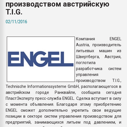
производством австрийскую
Всё, что касается выду
бутылок
T.I.G.
02/11/2016
ПЕРЕЙТИ НА 
Компания ENGEL
Austria, производитель
литьевых машин из
Швертберга, Австрия,
поглотила
разработчика систем
управления
производством T.I.G.,
Technische Informationssysteme GmbH, располагающегося в
австрийском городе Ранквайле, сообщила сегодня
ПластЭксперту пресс-служба ENGEL. Сделка вступает в силу
с момента объявления. Благодаря этому приобретению
ENGEL сможет дополнительно укрепить свои ведущие
позиции в секторе систем управления производством для
предприятий, занимающихся литьем под давлением, и