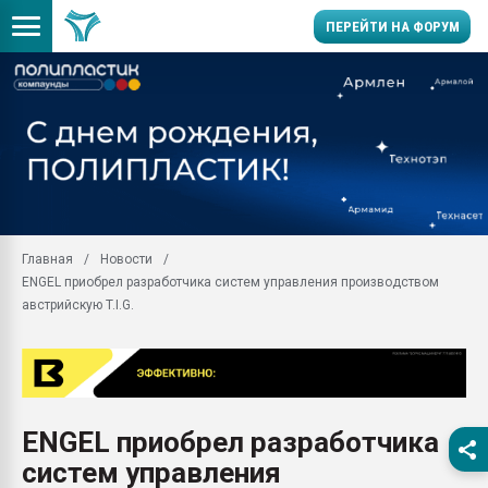
ПЕРЕЙТИ НА ФОРУМ
Продажа готового бизн
производство SPC лам
цикла
29.07.2026 ФРП помог 
заводу пластмасс" зах
ППЭ
Главная
Новости
Помощь в подборе мат
ENGEL приобрел разработчика систем управления производством
Вакуум-формовочные 
австрийскую T.I.G.
ближайшее подмосковье
Подмосковье, Москва
28.07.2026 Автоматиза
первый план в перераб
пластмасс
ENGEL приобрел разработчика
28.07.2026 "Техноникол
систем управления
ситуацией на строител