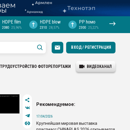
HDPE film
HDPE blow
PP hомо
2080
25,96%
2310
28,57%
2300
25,22%
ВХОД / РЕГИСТРАЦИЯ
ТРУДОУСТРОЙСТВО
ФОТОРЕПОРТАЖИ
ВИДЕОКАНАЛ
Рекомендуемое:
17/04/2026
Крупнейшая мировая выставка
пластмасс CHINAPLAS 2026 открывается