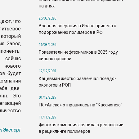
на днях
26/03/2026
ают, что
Военная операция в Иране привела к
тьевое
подорожанию полимеров в РФ
который
ия. Завод
16/03/2026
мпоненты
Показатели нефтехимиков в 2025 году
 сейчас
сильно просели
 нового
12/12/2025
ов будет
Кацевман жестко развенчал псевдо-
компании
экологов и РОП
себя две
нн. Это
01/12/2025
регающей
ГК «Алеко» отправилась на "Кассиопею"
личество
11/11/2025
Финская компания заявила о революции
тЭксперт
в рециклинге полимеров