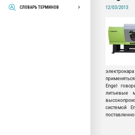
Всё, что касается выду
12/03/2013
СЛОВАРЬ ТЕРМИНОВ
бутылок
ПЕРЕЙТИ НА 
электрокара
применяться
Engel говор
литьевые 
высокопрои
системой E
поставленно