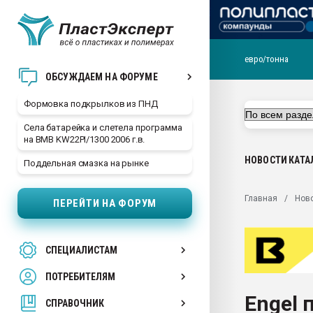
евро/тонна
Продажа готового бизн
ОБСУЖДАЕМ НА ФОРУМЕ
производство SPC лам
цикла
Формовка подкрылков из ПНД
29.07.2026 ФРП помог 
Села батарейка и слетела программа
заводу пластмасс" зах
на BMB KW22PI/1300 2006 г.в.
ППЭ
НОВОСТИ
КАТА
Поддельная смазка на рынке
Помощь в подборе мат
Вакуум-формовочные 
Главная
Нов
ПЕРЕЙТИ НА ФОРУМ
ближайшее подмосковье
Подмосковье, Москва
28.07.2026 Автоматиза
СПЕЦИАЛИСТАМ
первый план в перераб
пластмасс
ПОТРЕБИТЕЛЯМ
28.07.2026 "Техноникол
Engel
ситуацией на строител
СПРАВОЧНИК