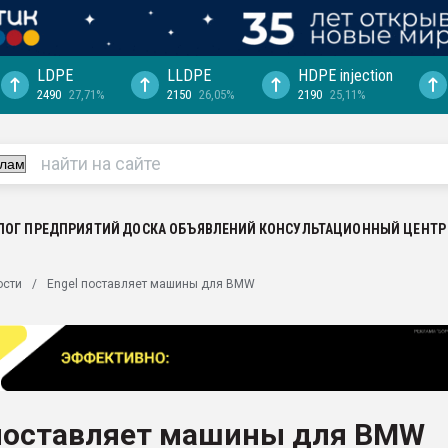
LDPE
LLDPE
HDPE injection
2490
27,71%
2150
26,05%
2190
25,11%
еса -
ината полного
"Ижевскому
ватить рынок
ЛОГ ПРЕДПРИЯТИЙ
ДОСКА ОБЪЯВЛЕНИЙ
КОНСУЛЬТАЦИОННЫЙ ЦЕНТР
ериала
машины:
ости
Engel поставляет машины для BMW
, с.-в.
ция выходит на
отке
ь" довольна
 поставляет машины для BMW
ьном рынке