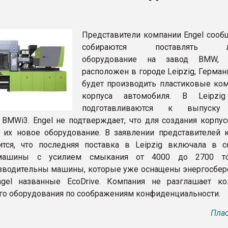
ва ПЭТ
Представители компании Engel сообщ
ФОРУМ
собираются поставлять ли
оборудование на завод BMW, 
расположен в городе Leipzig, Герман
будет производить пластиковые ко
корпуса автомобиля. В Leipzig
подготавливаются к выпуску
 BMWi3. Engel не подтверждает, что для создания корпус
 их новое оборудование. В заявлении представителей 
ится, что последняя поставка в Leipzig включала в 
машины с усилием смыкания от 4000 до 2700 то
зводительны машины, которые уже оснащены энергосбе
ngel названные EcoDrive. Компания не разглашает ко
го оборудования по соображениям конфиденциальности.
Плас