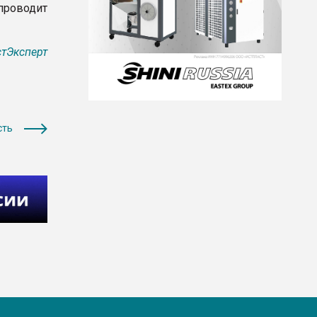
проводит
тЭксперт
сть