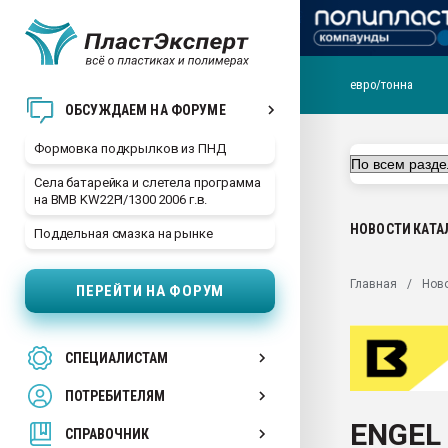
евро/тонна
Продажа готового бизн
ОБСУЖДАЕМ НА ФОРУМЕ
производство SPC лам
цикла
Формовка подкрылков из ПНД
29.07.2026 ФРП помог 
Села батарейка и слетела программа
заводу пластмасс" зах
на BMB KW22PI/1300 2006 г.в.
ППЭ
НОВОСТИ
КАТА
Поддельная смазка на рынке
Помощь в подборе мат
Вакуум-формовочные 
Главная
Нов
ПЕРЕЙТИ НА ФОРУМ
ближайшее подмосковье
Подмосковье, Москва
28.07.2026 Автоматиза
СПЕЦИАЛИСТАМ
первый план в перераб
пластмасс
ПОТРЕБИТЕЛЯМ
28.07.2026 "Техноникол
ENGEL
ситуацией на строител
СПРАВОЧНИК