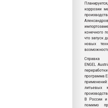
Планируется
коррозии м
производст
Александр
импортозаме
конечного по
что запуск 
новых техн
возможность
Справка
ENGEL Austr
переработк
программа E
применений
литьевых м
производств
В России и
помимо пр