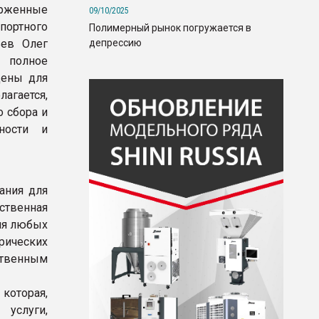
ерженные
09/10/2025
портного
Полимерный рынок погружается в
депрессию
ьев Олег
 полное
цены для
лагается,
о сбора и
ности и
ания для
ственная
ля любых
рических
твенным
которая,
услуги,