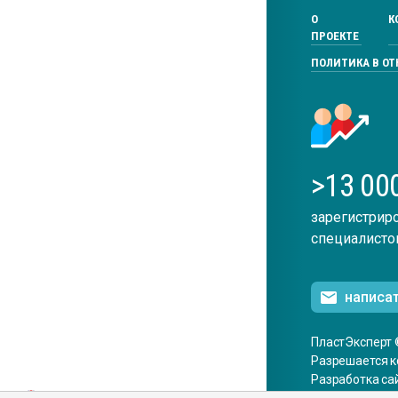
О
К
ПРОЕКТЕ
ПОЛИТИКА В О
>13 00
зарегистрир
специалисто
написа
ПластЭксперт 
Разрешается к
Разработка са