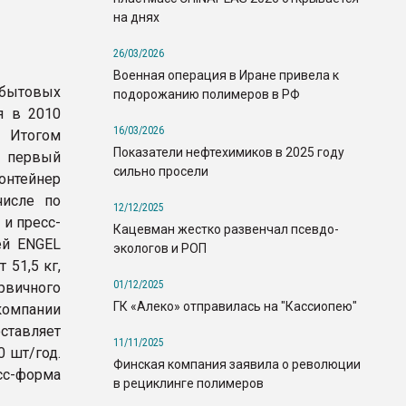
на днях
26/03/2026
Военная операция в Иране привела к
 бытовых
подорожанию полимеров в РФ
я в 2010
16/03/2026
 Итогом
Показатели нефтехимиков в 2025 году
 первый
сильно просели
нтейнер
числе по
12/12/2025
 и пресс-
Кацевман жестко развенчал псевдо-
ей ENGEL
экологов и РОП
 51,5 кг,
01/12/2025
рвичного
ГК «Алеко» отправилась на "Кассиопею"
компании
ставляет
11/11/2025
0 шт/год.
Финская компания заявила о революции
есс-форма
в рециклинге полимеров