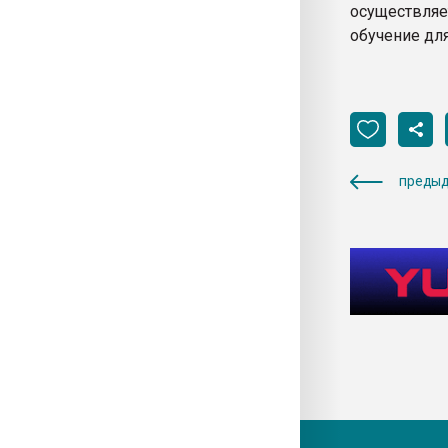
осуществля
обучение дл
предыд