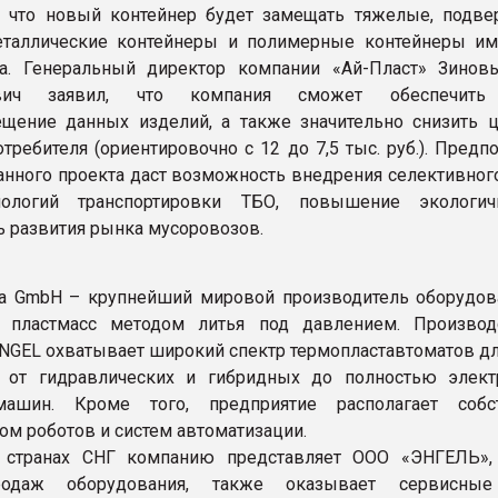
, что новый контейнер будет замещать тяжелые, подв
еталлические контейнеры и полимерные контейнеры им
ва. Генеральный директор компании «Ай-Пласт» Зинов
ович заявил, что компания сможет обеспечить
щение данных изделий, а также значительно снизить 
требителя (ориентировочно с 12 до 7,5 тыс. руб.). Предпо
данного проекта даст возможность внедрения селективног
ологий транспортировки ТБО, повышение экологич
 развития рынка мусоровозов.
ia GmbH – крупнейший мировой производитель оборудов
и пластмасс методом литья под давлением. Производ
NGEL охватывает широкий спектр термопластавтоматов д
: от гидравлических и гибридных до полностью элект
ашин. Кроме того, предприятие располагает собс
ом роботов и систем автоматизации.
 странах СНГ компанию представляет ООО «ЭНГЕЛЬ», 
одаж оборудования, также оказывает сервисные 