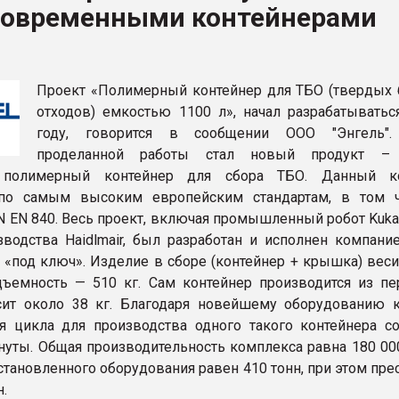
современными контейнерами
ва ПЭТ
ФОРУМ
Проект «Полимерный контейнер для ТБО (твердых
отходов) емкостью 1100 л», начал разрабатыватьс
году, говорится в сообщении ООО "Энгель".
проделанной работы стал новый продукт –
 полимерный контейнер для сбора ТБО. Данный ко
 по самым высоким европейским стандартам, в том 
IN EN 840. Весь проект, включая промышленный робот Kuka
водства Haidlmair, был разработан и исполнен компани
 «под ключ». Изделие в сборе (контейнер + крышка) весит
дъемность — 510 кг. Сам контейнер производится из пе
ит около 38 кг. Благодаря новейшему оборудованию 
 цикла для производства одного такого контейнера со
инуты. Общая производительность комплекса равна 180 00
становленного оборудования равен 410 тонн, при этом пр
н.