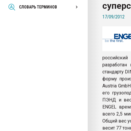
супер
Всё, что касается выду
СЛОВАРЬ ТЕРМИНОВ
бутылок
17/09/2012
ПЕРЕЙТИ НА 
российский
разработан
стандарту D
форму произ
Austria GmbH
его грузопо
ПЭНД и вес
ENGEL время
всего 2,5 м
Общий вес у
весит 77 тон