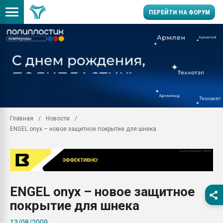
ПЕРЕЙТИ НА ФОРУМ
Помощь в подборе мат
Вакуум-формовочные 
ближайшее подмосковье
Подмосковье, Москва
28.07.2026 Автоматиза
первый план в перераб
Главная
Новости
пластмасс
ENGEL onyx – новое защитное покрытие для шнека
28.07.2026 "Техноникол
ситуацией на строител
Всё, что касается выду
бутылок
ENGEL onyx – новое защитное
Материал поверхности 
вакуумного формовани
покрытие для шнека
Продам отходы Компо
13/08/2009
поликарбоната и АБС-п