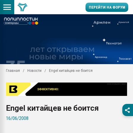
ПЕРЕЙТИ НА ФОРУМ
28.07.2026 Автоматиза
первый план в перераб
пластмасс
28.07.2026 "Техноникол
ситуацией на строител
Всё, что касается выду
Главная
Новости
Engel китайцев не боится
бутылок
Материал поверхности 
вакуумного формовани
Продам отходы Компо
поликарбоната и АБС-п
Engel китайцев не боится
Armaloy PC/ABS-1IM че
16/06/2008
26.07.2022 "Сибирский т
намного дороже
Профильная литератур