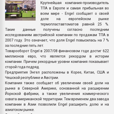
Крупнейшая компания-производитель
покупка, обмен
ТПА в Европе и самая прибыльная во
всем мире - Engel сообщает о своей
ПЕРЕЙТИ НА 
доле на европейском рынке
термопластавтоматов равной 25 %.
Такие данные получены согласно последним
исследованиям австрийской компании по продажам ТПА в
2007 году. Это означает, что доля Engel повысилась на 7 %
за последние пять лет.
Товарооборот Engel в 2007/08 финансовом годе достиг 622
миллионов евро, что является рекордом в истории
компании. Причем рекордные уровни компания показывает
сторой года подряд.
Предприятия Энгел расположены в Корее, Китае, США и
Чешской республике и Австрии.
Компания также сообщает об увеличении своей доли на
рынке в Северной Америке, основанной на расширении
Йоркской фабрики, а также увеличения коммерческого
охвата американской территории. Тем временем два завода
компании в Азии позволили Engel расширить долю и на
азиатском рынке.