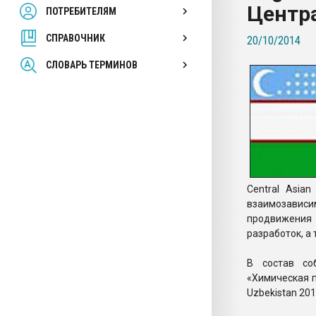
Центр
ПОТРЕБИТЕЛЯМ
Armaloy PC/ABS-1IM че
СПРАВОЧНИК
20/10/2014
ПЕРЕЙТИ НА 
СЛОВАРЬ ТЕРМИНОВ
Central Asia
взаимозавис
продвижения 
разработок, а
В состав со
«Химическая п
Uzbekistan 20