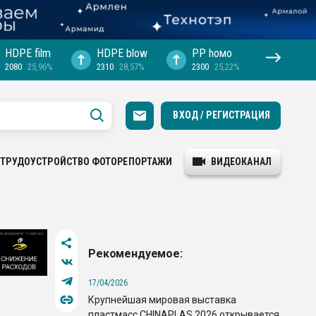
HDPE film
HDPE blow
PP hомо
2080
25,96%
2310
28,57%
2300
25,22%
ВХОД / РЕГИСТРАЦИЯ
ТРУДОУСТРОЙСТВО
ФОТОРЕПОРТАЖИ
ВИДЕОКАНАЛ
Рекомендуемое:
17/04/2026
Крупнейшая мировая выставка
пластмасс CHINAPLAS 2026 открывается