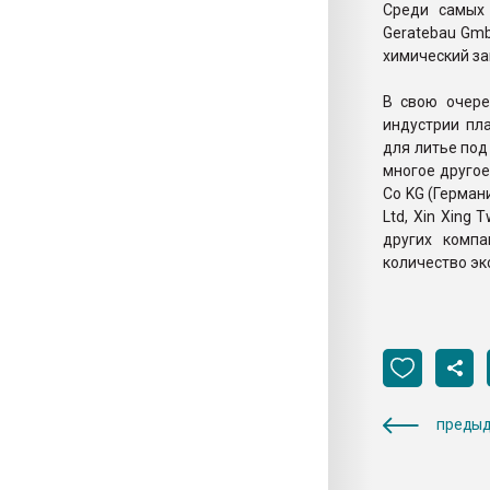
Среди самых 
Geratebau Gmb
химический зав
В свою очере
индустрии пл
для литье под
многое другое
Co KG (Германи
Ltd, Xin Xing 
других компа
количество эк
предыд