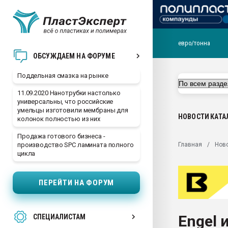
евро/тонна
Помощь в подборе мат
ОБСУЖДАЕМ НА ФОРУМЕ
Вакуум-формовочные 
Поддельная смазка на рынке
ближайшее подмосковье
Подмосковье, Москва
11.09.2020 Нанотрубки настолько
универсальны, что российские
28.07.2026 Автоматиза
умельцы изготовили мембраны для
первый план в перераб
НОВОСТИ
КАТА
колонок полностью из них
пластмасс
Продажа готового бизнеса -
28.07.2026 "Техноникол
Главная
Нов
производство SPC ламината полного
ситуацией на строител
цикла
Всё, что касается выду
бутылок
ПЕРЕЙТИ НА ФОРУМ
Материал поверхности 
вакуумного формовани
Engel 
СПЕЦИАЛИСТАМ
Продам отходы Компо
поликарбоната и АБС-п