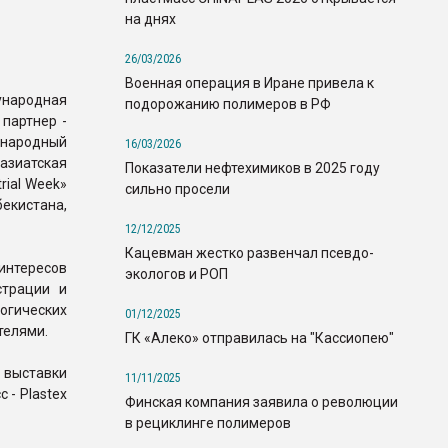
на днях
26/03/2026
Военная операция в Иране привела к
народная
подорожанию полимеров в РФ
 партнер -
народный
16/03/2026
зиатская
Показатели нефтехимиков в 2025 году
rial Week»
сильно просели
кистана,
12/12/2025
Кацевман жестко развенчал псевдо-
интересов
экологов и РОП
страции и
огических
01/12/2025
телями.
ГК «Алеко» отправилась на "Кассиопею"
выставки
11/11/2025
 - Plastex
Финская компания заявила о революции
в рециклинге полимеров