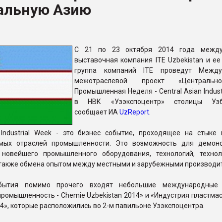
альную Азию
рный цвет
ФОРУМ
С 21 по 23 октября 2014 года между
выставочная компания ITE Uzbekistan и ее
группа компаний ITE проведут Между
межотраслевой проект «Центральноа
Промышленная Неделя - Central Asian Indust
в НВК «Узэкспоцентр» столицы Узбе
сообщает ИА
UzReport
.
n Industrial Week - это бизнес событие, проходящее на стыке 
имых отраслей промышленности. Это возможность для демон
новейшего промышленного оборудования, технологий, технол
 также обмена опытом между местными и зарубежными производи
бытия помимо прочего входят небольшие международные 
ромышленность - Chemie Uzbekistan 2014» и «Индустрия пластмасс
14», которые расположились во 2-м павильоне Узэкспоцентра.