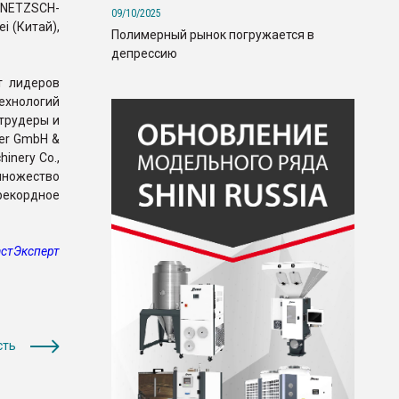
 NETZSCH-
09/10/2025
i (Китай),
Полимерный рынок погружается в
депрессию
т лидеров
ехнологий
струдеры и
der GmbH &
hinery Co.,
 множество
рекордное
стЭксперт
сть