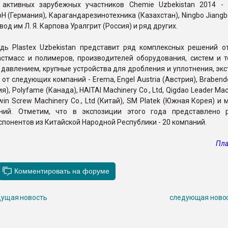
активных зарубежных участников Chemie Uzbekistan 2014 -
H (Германия), Карагандарезинотехника (Казахстан), Ningbo Jiangbe
од им Л. Я. Карпова Уралгрит (Россия) и ряд других.
дь Plastex Uzbekistan представит ряд комплексных решений о
астмасс и полимеров, производителей оборудования, систем и т
 давлением, крупные устройства для дробления и уплотнения, эк
 от следующих компаний - Erema, Engel Austria (Австрия), Braben
я), Polyfame (Канада), HAITAI Machinery Co., Ltd, Qigdao Leader Mac
Twin Screw Machinery Co., Ltd (Китай), SM Platek (Южная Корея) и
ний. Отметим, что в экспозиции этого года представлено 
спонентов из Китайской Народной Республики - 20 компаний.
Пла
ущая новость
следующая ново