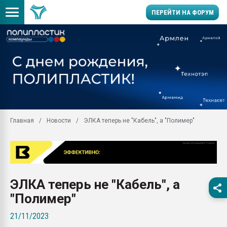
ПЕРЕЙТИ НА ФОРУМ
Продажа готового бизн
производство SPC лам
цикла
29.07.2026 ФРП помог 
заводу пластмасс" зах
ППЭ
Главная
Новости
ЭЛКА теперь не "Кабель", а "Полимер"
Помощь в подборе мат
Вакуум-формовочные 
ближайшее подмосковье
Подмосковье, Москва
28.07.2026 Автоматиза
ЭЛКА теперь не "Кабель", а
первый план в перераб
пластмасс
"Полимер"
28.07.2026 "Техноникол
21/11/2023
ситуацией на строител