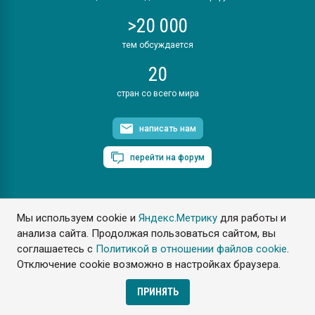
>20 000
тем обсуждается
20
стран со всего мира
написать нам
перейти на форум
Мы используем cookie и
Яндекс.Метрику
для работы и
ПластЭксперт © 2006. Все права защищены
анализа сайта. Продолжая пользоваться сайтом, вы
Разрешается копирование материалов сайта с обязательной
ссылкой на www.e-plastic.ru
соглашаетесь с
Политикой в отношении файлов cookie
.
Отключение cookie возможно в настройках браузера.
Разработка сайта
ПРИНЯТЬ