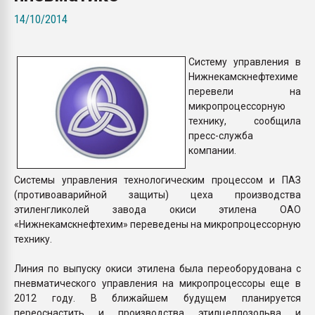
Всё, что касается выду
14/10/2014
бутылок
Систему управления в
ПЕРЕЙТИ НА 
Нижнекамскнефтехиме
перевели на
микропроцессорную
технику, сообщила
пресс-служба
компании.
Системы управления технологическим процессом и ПАЗ
(противоаварийной защиты) цеха производства
этиленгликолей завода окиси этилена ОАО
«Нижнекамскнефтехим» переведены на микропроцессорную
технику.
Линия по выпуску окиси этилена была переоборудована с
пневматического управления на микропроцессоры еще в
2012 году. В ближайшем будущем планируется
переоснастить и производства этилцеллозольва и