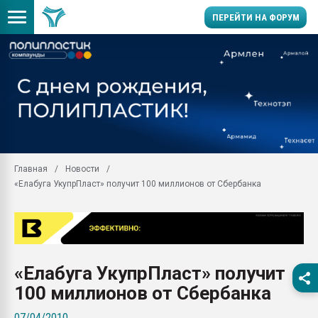
ПЕРЕЙТИ НА ФОРУМ
Помощь в подборе мат
Вакуум-формовочные 
ближайшее подмосковье
Подмосковье, Москва
28.07.2026 Автоматиза
первый план в перераб
Главная
Новости
пластмасс
«Елабуга УкупрПласт» получит 100 миллионов от Сбербанка
28.07.2026 "Техноникол
ситуацией на строител
Всё, что касается выду
бутылок
«Елабуга УкупрПласт» получит
Материал поверхности 
вакуумного формовани
100 миллионов от Сбербанка
Продам отходы Компо
07/04/2010
поликарбоната и АБС-п