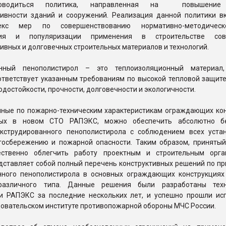
оводиться политика, направленная на повышение 
ивности зданий и сооружений. Реализация данной политики в
екс мер по совершенствованию нормативно-методичес
ния и популяризации применения в строительстве сов
вных и долговечных строительных материалов и технологий.
анный пенополистирол – это теплоизоляционный материал,
ответствует указанным требованиям по высокой тепловой защите
одостойкости, прочности, долговечности и экологичности.
нные по пожарно-техническим характеристикам ограждающих кон
ных в новом СТО РАПЭКС, можно обеспечить абсолютно бе
кструдированного пенополистирола с соблюдением всех уста
госбережению и пожарной опасности. Таким образом, принятый
ественно облегчить работу проектным и строительным орга
дставляет собой полный перечень конструктивных решений по п
нного пенополистирола в основных ограждающих конструкциях
различного типа. Данные решения были разработаны техн
и РАПЭКС за последние нескольких лет, и успешно прошли ис
овательском институте противопожарной обороны МЧС России.