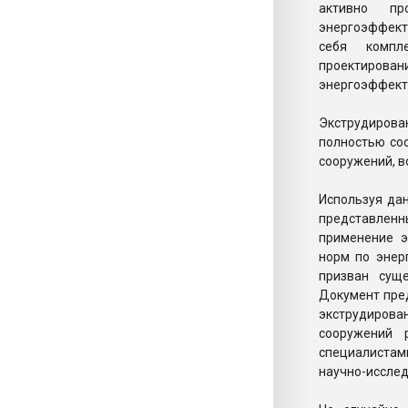
активно пр
энергоэффект
себя компл
проектирова
энергоэффекти
Экструдиров
полностью со
сооружений, в
Используя да
представлен
применение э
норм по энер
призван сущ
Документ пре
экструдирова
сооружений 
специалистам
научно-исслед