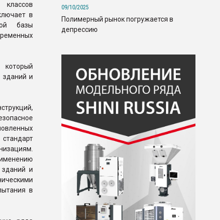
классов
09/10/2025
ключает в
Полимерный рынок погружается в
кой базы
депрессию
ременных
 который
 зданий и
струкций,
зопасное
новленных
 стандарт
низациям.
рименению
 зданий и
ическими
пытания в