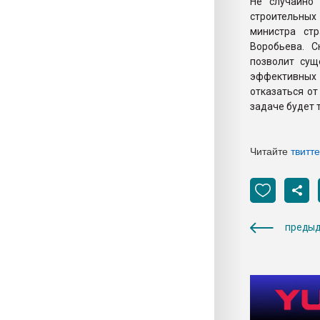
Не случайно
строительны
министра ст
Воробьева. 
позволит сущ
эффективных 
отказаться от
задаче будет 
Читайте
твитт
предыд