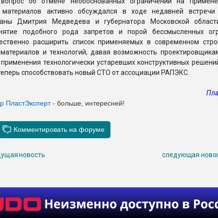
 вопрос об отмене необоснованных ограничений на примен
х материалов активно обсуждался в ходе недавней встречи
раны Дмитрия Медведева и губернатора Московской област
Снятие подобного рода запретов и порой бессмысленных ог
ественно расширить список применяемых в современном стро
материалов и технологий, давая возможность проектировщика
 применения технологически устаревших конструктивных решений
теперь способствовать новый СТО от ассоциации РАПЭКС.
Пла
ер ПластЭксперт
- больше, интересней!
ущая новость
следующая ново