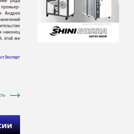
ение ряда
 премьер-
и Андрея
раничений
ительстве
м наконец
, этой же
стЭксперт
сть