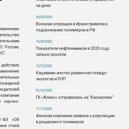
на днях
26/03/2026
Военная операция в Иране привела к
менению
подорожанию полимеров в РФ
ительстве
ательским
16/03/2026
С России,
Показатели нефтехимиков в 2025 году
КС.
сильно просели
действие
12/12/2025
менение
Кацевман жестко развенчал псевдо-
ительных
экологов и РОП
 пожарной
водителей
01/12/2025
 компании
ГК «Алеко» отправилась на "Кассиопею"
 научно-
11/11/2025
Финская компания заявила о революции
1-ФЗ «Об
в рециклинге полимеров
ане стала