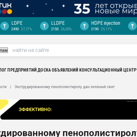
LDPE
LLDPE
HDPE injection
2490
27,71%
2150
26,05%
2190
25,11%
еса -
ината полного
"Ижевскому
ватить рынок
ЛОГ ПРЕДПРИЯТИЙ
ДОСКА ОБЪЯВЛЕНИЙ
КОНСУЛЬТАЦИОННЫЙ ЦЕНТР
ериала
машины:
ости
Экструдированному пенополистиролу дан зеленый свет
, с.-в.
ция выходит на
отке
ь" довольна
удированному пенополистирол
ьном рынке