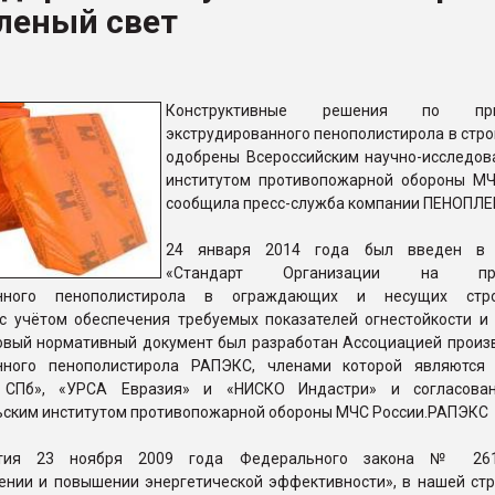
леный свет
ва ПЭТ
ФОРУМ
Конструктивные решения по при
экструдированного пенополистирола в стро
одобрены Всероссийским научно-исследов
институтом противопожарной обороны МЧ
сообщила пресс-служба компании ПЕНОПЛЕ
24 января 2014 года был введен в 
«Стандарт Организации на при
анного пенополистирола в ограждающих и несущих стро
 с учётом обеспечения требуемых показателей огнестойкости и
Новый нормативный документ был разработан Ассоциацией произ
анного пенополистирола РАПЭКС, членами которой являются
СПб», «УРСА Евразия» и «НИСКО Индастри» и согласован
ьским институтом противопожарной обороны МЧС России.РАПЭКС
ятия 23 ноября 2009 года Федерального закона № 26
ении и повышении энергетической эффективности», в нашей стр