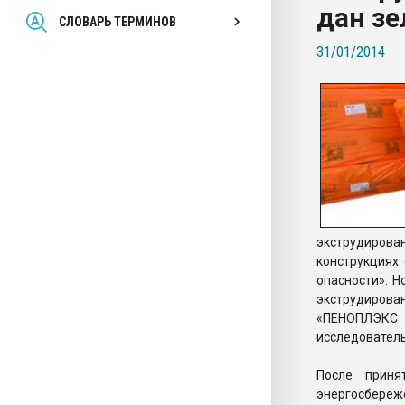
дан зе
Всё, что касается выду
СЛОВАРЬ ТЕРМИНОВ
бутылок
31/01/2014
ПЕРЕЙТИ НА 
экструдиров
конструкциях
опасности». 
экструдиров
«ПЕНОПЛЭКС 
исследовател
После прин
энергосбереж