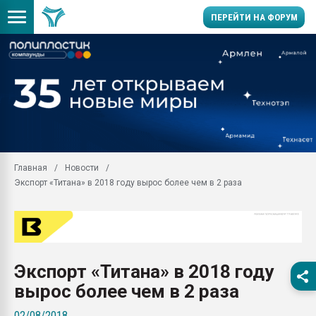
ПЕРЕЙТИ НА ФОРУМ
11.09.2020 Нанотрубки
универсальны, что рос
умельцы изготовили м
колонок полностью из 
Продажа готового бизн
производство SPC лам
цикла
Главная
Новости
Экспорт «Титана» в 2018 году вырос более чем в 2 раза
29.07.2026 ФРП помог 
заводу пластмасс" зах
ППЭ
Помощь в подборе мат
Вакуум-формовочные 
Экспорт «Титана» в 2018 году
ближайшее подмосковье
Подмосковье, Москва
вырос более чем в 2 раза
28.07.2026 Автоматиза
02/08/2018
первый план в перераб